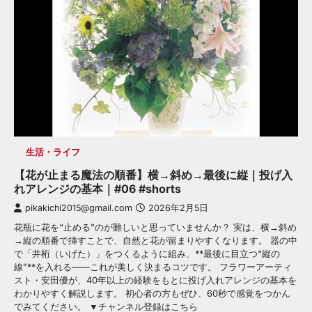
生活・ライフ
【花が止まる魔法の順番】横→斜め→最後に縦｜投げ入
れアレンジの基本｜#06 #shorts
pikakichi2015@gmail.com
2026年2月5日
花瓶に花を“止める”のが難しいと思っていませんか？ 実は、横→斜め
→縦の順番で挿すことで、自然と花が留まりやすくなります。 器の中
で「井桁（いげた）」をつくるように組み、**最後に目立つ“縦の
線”**を入れる——これが美しく決まるコツです。 フラワーアーティ
スト・安田優が、40年以上の経験をもとに投げ入れアレンジの基本を
わかりやすく解説します。 初心者の方もぜひ、60秒で感覚をつかん
でみてください。 ▼チャンネル登録はこちら