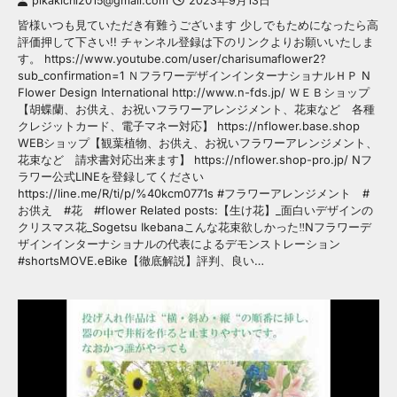
pikakichi2015@gmail.com
2023年9月13日
皆様いつも見ていただき有難うございます 少しでもためになったら高
評価押して下さい!! チャンネル登録は下のリンクよりお願いいたしま
す。 https://www.youtube.com/user/charisumaflower2?
sub_confirmation=1 ＮフラワーデザインインターナショナルＨＰ N
Flower Design International http://www.n-fds.jp/ ＷＥＢショップ
【胡蝶蘭、お供え、お祝いフラワーアレンジメント、花束など 各種
クレジットカード、電子マネー対応】 https://nflower.base.shop
WEBショップ【観葉植物、お供え、お祝いフラワーアレンジメント、
花束など 請求書対応出来ます】 https://nflower.shop-pro.jp/ Nフ
ラワー公式LINEを登録してください
https://line.me/R/ti/p/%40kcm0771s #フラワーアレンジメント #
お供え #花 #flower Related posts:【生け花】_面白いデザインの
クリスマス花_Sogetsu Ikebanaこんな花束欲しかった‼️Nフラワーデ
ザインインターナショナルの代表によるデモンストレーション
#shortsMOVE.eBike【徹底解説】評判、良い…