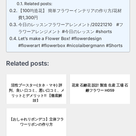
Related posts:
【100均造花】 簡単フラワーインテリアの作り方/花材
費1,300円
今日のレッスンフラワーアレンメント/20221210 #フ
ラワーアレンジメント #今日のレッスン #shorts
Let’s make a Flower Box! #flowerdesign
#flowerart #flowerbox #nicolaibergmann #Shorts
Related posts:
活性ブースター(タネ・マキ) 評
花束 石鹸花 設計 製造 生産 工場 石
判、良い 口コミ、悪い口コミ、メ
鹸フラワー H059
リットとデメリット!! 【徹底解
説】
【おしゃれリボンデコ】立体フラ
ワーリボンの作り方