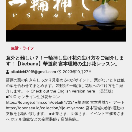
生活・ライフ
意外と難しい？！一輪挿し生け花の生け方をご紹介しま
す！【Ikebana】華道家 宮本理城の生け花レッスン。
pikakichi2015@gmail.com
2023年10月27日
薔薇の葉の向きをしっかり見定めるのがポイント。葉がないときは他
の葉を合わせてまとめます。2種類の一輪挿し花瓶への生け方をご紹
介します。 ↓ Check out the English version here （英語版）
■RIJO オンライン生け花サロン
https://lounge.dmm.com/detail/4703/ ■華道家 宮本理城NFTアート
https://opensea.io/collection/rijo-miyamoto 宮本理城の創作活動の
支援をお願い致します。 ■企業さま、団体さま、イベント主催者さま
へ ホテル旅館などの空間装飾 / 店舗装飾…