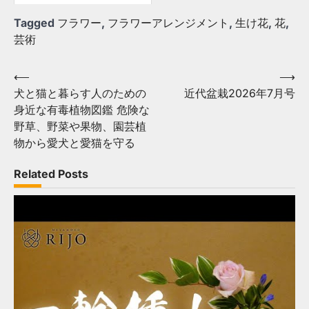
Tagged
フラワー
,
フラワーアレンジメント
,
生け花
,
花
,
芸術
Post
⟵
⟶
犬と猫と暮らす人のための
近代盆栽2026年7月号
navigation
身近な有毒植物図鑑 危険な
野草、野菜や果物、園芸植
物から愛犬と愛猫を守る
Related Posts