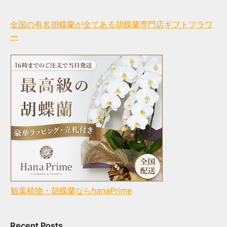
全国の有名胡蝶蘭が全てある胡蝶蘭専門店ギフトフラワ
ー
観葉植物・胡蝶蘭ならhanaPrime
Recent Posts