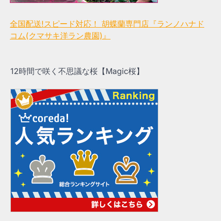
全国配送!スピード対応！ 胡蝶蘭専門店『ランノハナド
コム(クマサキ洋ラン農園)』
12時間で咲く不思議な桜【Magic桜】