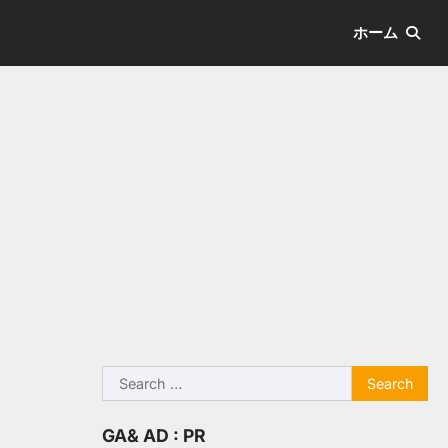
ホーム
Search
for:
GA& AD : PR