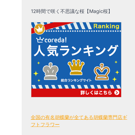
12時間で咲く不思議な桜【Magic桜】
全国の有名胡蝶蘭が全てある胡蝶蘭専門店ギ
フトフラワー