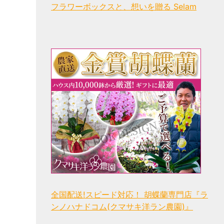
フラワーボックスと、想いを贈る Selam
全国配送!スピード対応！ 胡蝶蘭専門店『ラ
ンノハナドコム(クマサキ洋ラン農園)』