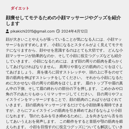
ダイエット
顔痩せしてモテるための小顔マッサージやグッズを紹介
します
pikakichi2015@gmail.com
2024年4月12日
顔が大きいことやえらが張っていることが気になる人には、小顔マッ
サージをおすすめします。 小顔になるとスタイルがよく見えてモテモ
テになりますから、顔やせを意識するのはとても大切です。 どんな小
顔マッサージが効果的なのか、そして小顔に役立つグッズなども紹介
していきます。 小顔になるためには、まず顔の周りの筋肉を柔らかく
してあげなければなりません。 肩周りや首などの筋肉のこりをほぐし
てあげましょう。 肩を後ろに回すストレッチや、頭の上に手をのせて
首の筋肉を伸ばすストレッチをしてください。 それから小顔になるた
めに欠かせない目の周りの筋肉をほぐします。 眉のトップ下や眉の真
ん中の下側、そして眉の終わりの部分の下を押します。 こめかみや口
角の下のあたりもゆっくりマッサージしてください。 目の周りやフェ
イスラインをマッサージすることで、顔の筋肉のこわばりがほぐれて
いきます。 顔の筋肉をマッサージするだけでも小顔効果を期待できま
すが、さらにフェイスラインの筋肉を引き締めてあげるならより小顔
になれます。 顎のたるみを引き締めるために、上を向きながら舌を出
してあいうえおを発声します。 この動作をすると首筋や顎の筋肉を鍛
えられます。 小顔を目指すのに役立つグッズについても解説していき