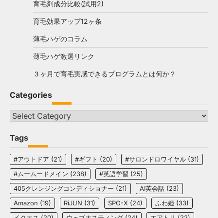
育毛剤成分比較(試用2)
育毛効果アップ12ヶ条
薄毛ハゲのコラム
薄毛ハゲ激選リンク
３ヶ月で育毛実感できるプログラムとは何か？
Categories
Categories
Tags
#アウトドア
(21)
#ギフト
(20)
#サロンドロワイヤル
(31)
#ムームードメイン
(238)
#英語学習
(25)
405クレンジングコンディショナー
(21)
AI英会話
(23)
Amazon
(19)
RiJUN
(31)
SPO-X
(24)
ふわ姫
(33)
イクオス
(20)
ウェブホスティング
(24)
エアトリ
(22)