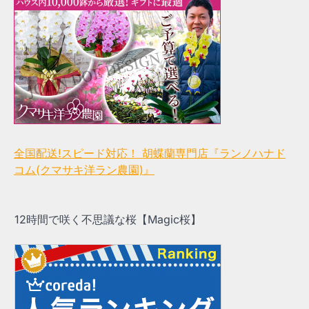
全国配送!スピード対応！ 胡蝶蘭専門店『ランノハナド
コム(クマサキ洋ラン農園)』
12時間で咲く不思議な桜【Magic桜】