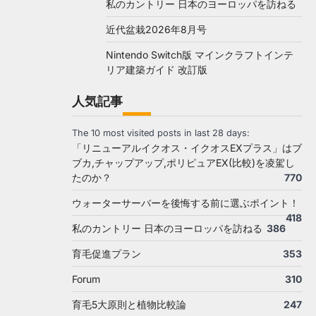
私のカントリー 日本のヨーロッパを訪ねる
近代盆栽2026年8月号
Nintendo Switch版 マインクラフトインテ
リア建築ガイド 改訂版
人気記事
The 10 most visited posts in last 28 days:
「リニューアルイクオス・イクオスEXプラス」はブ
ブカ,チャップアップ,ポリピュアEX(比較)を凌駕し
たのか？
770
ウォーターサーバーを後悔する前に選ぶポイント！
418
私のカントリー 日本のヨーロッパを訪ねる
386
育毛促進プラン
353
Forum
310
育毛5大原則と植物比較論
247