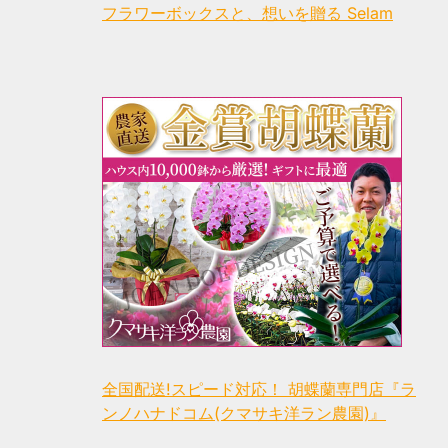
フラワーボックスと、想いを贈る Selam
全国配送!スピード対応！ 胡蝶蘭専門店『ラ
ンノハナドコム(クマサキ洋ラン農園)』