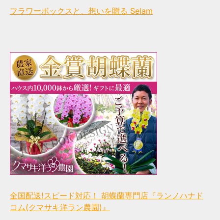
フラワーボックスと、想いを贈る Selam
全国配送!スピード対応！ 胡蝶蘭専門店『ランノハナド
コム(クマサキ洋ラン農園)』