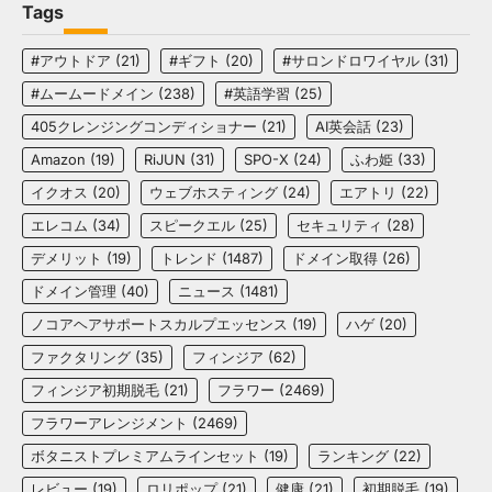
Tags
#アウトドア
(21)
#ギフト
(20)
#サロンドロワイヤル
(31)
#ムームードメイン
(238)
#英語学習
(25)
405クレンジングコンディショナー
(21)
AI英会話
(23)
Amazon
(19)
RiJUN
(31)
SPO-X
(24)
ふわ姫
(33)
イクオス
(20)
ウェブホスティング
(24)
エアトリ
(22)
エレコム
(34)
スピークエル
(25)
セキュリティ
(28)
デメリット
(19)
トレンド
(1487)
ドメイン取得
(26)
ドメイン管理
(40)
ニュース
(1481)
ノコアヘアサポートスカルプエッセンス
(19)
ハゲ
(20)
ファクタリング
(35)
フィンジア
(62)
フィンジア初期脱毛
(21)
フラワー
(2469)
フラワーアレンジメント
(2469)
ボタニストプレミアムラインセット
(19)
ランキング
(22)
レビュー
(19)
ロリポップ
(21)
健康
(21)
初期脱毛
(19)