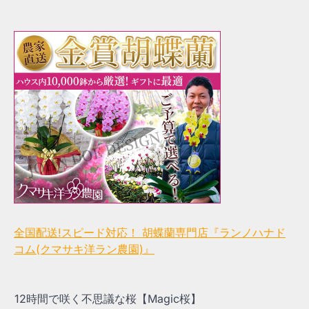
全国配送!スピード対応！ 胡蝶蘭専門店『ランノハナド
コム(クマサキ洋ラン農園)』
12時間で咲く不思議な桜【Magic桜】