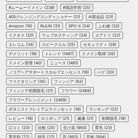
#ムームードメイン
(238)
#英語学習
(25)
405クレンジングコンディショナー
(21)
AI英会話
(23)
Amazon
(19)
RiJUN
(31)
SPO-X
(24)
ふわ姫
(33)
イクオス
(20)
ウェブホスティング
(24)
エアトリ
(22)
エレコム
(34)
スピークエル
(25)
セキュリティ
(28)
デメリット
(19)
トレンド
(1487)
ドメイン取得
(26)
ドメイン管理
(40)
ニュース
(1481)
ノコアヘアサポートスカルプエッセンス
(19)
ハゲ
(20)
ファクタリング
(35)
フィンジア
(62)
フィンジア初期脱毛
(21)
フラワー
(2469)
フラワーアレンジメント
(2469)
ボタニストプレミアムラインセット
(19)
ランキング
(22)
レビュー
(19)
ロリポップ
(21)
健康
(21)
初期脱毛
(19)
口コミ
(20)
比較
(25)
生け花
(993)
育毛
(23)
育毛剤
(72)
脱毛
(27)
花
(993)
芸術
(994)