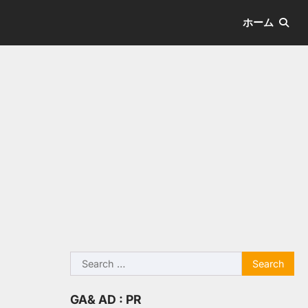
ホーム
Search
for:
GA& AD : PR