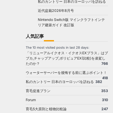
私のカントリー 日本のヨーロッパを訪ねる
近代盆栽2026年8月号
Nintendo Switch版 マインクラフトインテ
リア建築ガイド 改訂版
人気記事
The 10 most visited posts in last 28 days:
「リニューアルイクオス・イクオスEXプラス」はブ
ブカ,チャップアップ,ポリピュアEX(比較)を凌駕し
たのか？
766
ウォーターサーバーを後悔する前に選ぶポイント！
418
私のカントリー 日本のヨーロッパを訪ねる
382
育毛促進プラン
353
Forum
310
育毛5大原則と植物比較論
247