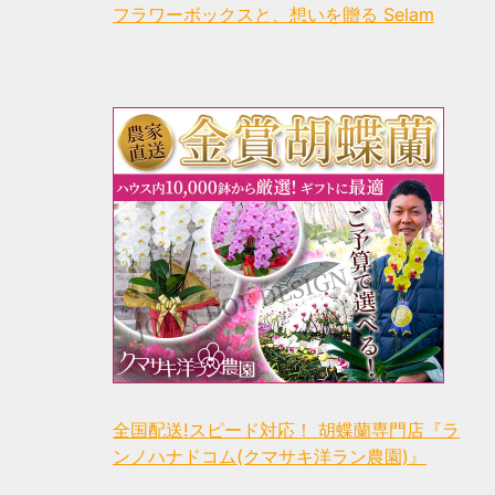
フラワーボックスと、想いを贈る Selam
全国配送!スピード対応！ 胡蝶蘭専門店『ラ
ンノハナドコム(クマサキ洋ラン農園)』