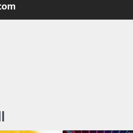
.com
Ⅲ