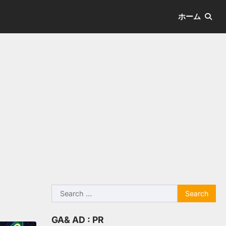
ホーム
Search
for:
GA& AD : PR