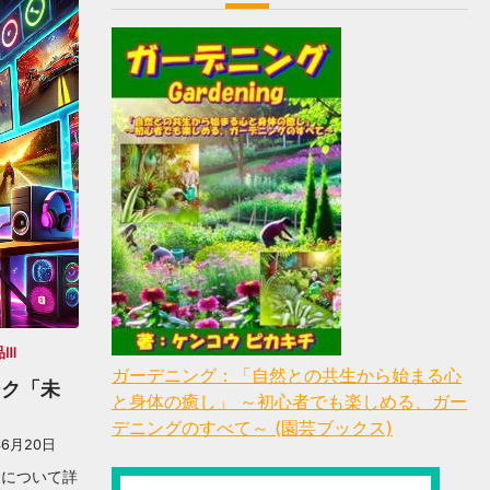
品Ⅲ
ガーデニング：「自然との共生から始まる心
ーク「未
と身体の癒し」 ～初心者でも楽しめる、ガー
デニングのすべて～ (園芸ブックス)
年6月20日
報について詳