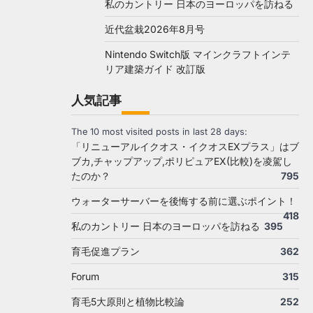
私のカントリー 日本のヨーロッパを訪ねる
近代盆栽2026年8月号
Nintendo Switch版 マインクラフトインテ
リア建築ガイド 改訂版
人気記事
The 10 most visited posts in last 28 days:
「リニューアルイクオス・イクオスEXプラス」はブ
ブカ,チャップアップ,ポリピュアEX(比較)を凌駕し
たのか？
795
ウォーターサーバーを後悔する前に選ぶポイント！
418
私のカントリー 日本のヨーロッパを訪ねる
395
育毛促進プラン
362
Forum
315
育毛5大原則と植物比較論
252