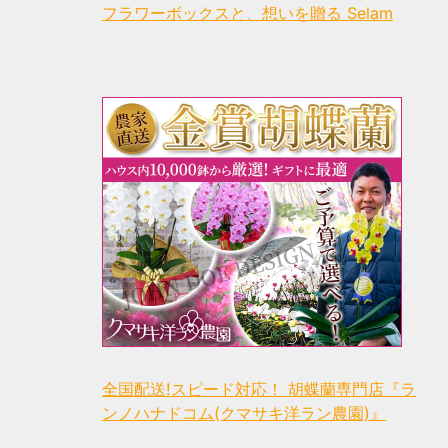
フラワーボックスと、想いを贈る Selam
全国配送!スピード対応！ 胡蝶蘭専門店『ラ
ンノハナドコム(クマサキ洋ラン農園)』