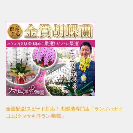
全国配送!スピード対応！ 胡蝶蘭専門店『ランノハナド
コム(クマサキ洋ラン農園)』