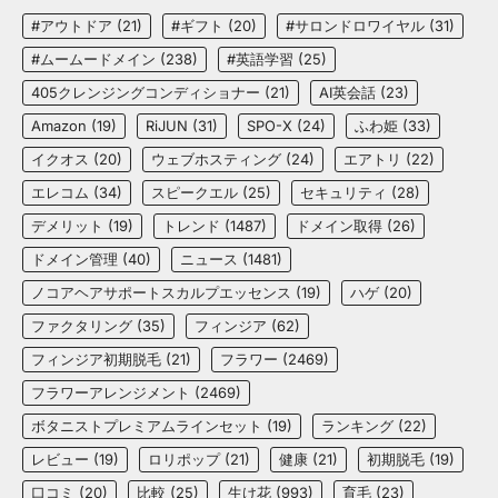
#アウトドア
(21)
#ギフト
(20)
#サロンドロワイヤル
(31)
#ムームードメイン
(238)
#英語学習
(25)
405クレンジングコンディショナー
(21)
AI英会話
(23)
Amazon
(19)
RiJUN
(31)
SPO-X
(24)
ふわ姫
(33)
イクオス
(20)
ウェブホスティング
(24)
エアトリ
(22)
エレコム
(34)
スピークエル
(25)
セキュリティ
(28)
デメリット
(19)
トレンド
(1487)
ドメイン取得
(26)
ドメイン管理
(40)
ニュース
(1481)
ノコアヘアサポートスカルプエッセンス
(19)
ハゲ
(20)
ファクタリング
(35)
フィンジア
(62)
フィンジア初期脱毛
(21)
フラワー
(2469)
フラワーアレンジメント
(2469)
ボタニストプレミアムラインセット
(19)
ランキング
(22)
レビュー
(19)
ロリポップ
(21)
健康
(21)
初期脱毛
(19)
口コミ
(20)
比較
(25)
生け花
(993)
育毛
(23)