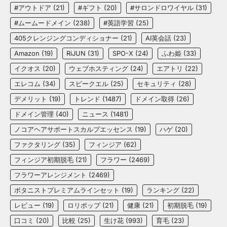
#アウトドア
(21)
#ギフト
(20)
#サロンドロワイヤル
(31)
#ムームードメイン
(238)
#英語学習
(25)
405クレンジングコンディショナー
(21)
AI英会話
(23)
Amazon
(19)
RiJUN
(31)
SPO-X
(24)
ふわ姫
(33)
イクオス
(20)
ウェブホスティング
(24)
エアトリ
(22)
エレコム
(34)
スピークエル
(25)
セキュリティ
(28)
デメリット
(19)
トレンド
(1487)
ドメイン取得
(26)
ドメイン管理
(40)
ニュース
(1481)
ノコアヘアサポートスカルプエッセンス
(19)
ハゲ
(20)
ファクタリング
(35)
フィンジア
(62)
フィンジア初期脱毛
(21)
フラワー
(2469)
フラワーアレンジメント
(2469)
ボタニストプレミアムラインセット
(19)
ランキング
(22)
レビュー
(19)
ロリポップ
(21)
健康
(21)
初期脱毛
(19)
口コミ
(20)
比較
(25)
生け花
(993)
育毛
(23)