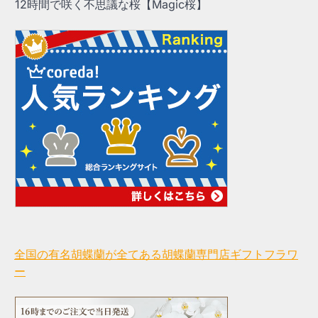
12時間で咲く不思議な桜【Magic桜】
全国の有名胡蝶蘭が全てある胡蝶蘭専門店ギフトフラワ
ー