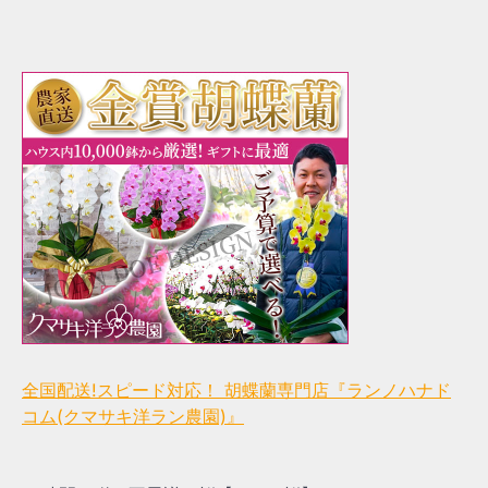
全国配送!スピード対応！ 胡蝶蘭専門店『ランノハナド
コム(クマサキ洋ラン農園)』