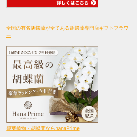
全国の有名胡蝶蘭が全てある胡蝶蘭専門店ギフトフラワ
ー
観葉植物・胡蝶蘭ならhanaPrime