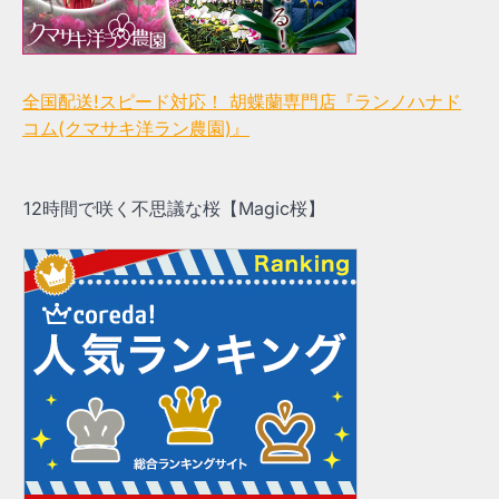
全国配送!スピード対応！ 胡蝶蘭専門店『ランノハナド
コム(クマサキ洋ラン農園)』
12時間で咲く不思議な桜【Magic桜】