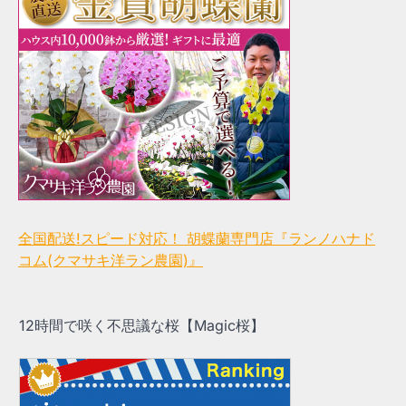
全国配送!スピード対応！ 胡蝶蘭専門店『ランノハナド
コム(クマサキ洋ラン農園)』
12時間で咲く不思議な桜【Magic桜】