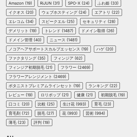
Amazon
(19)
RiJUN
(31)
SPO-X
(24)
ふわ姫
(33)
イクオス
(20)
ウェブホスティング
(24)
エアトリ
(22)
エレコム
(34)
スピークエル
(25)
セキュリティ
(28)
デメリット
(19)
トレンド
(1487)
ドメイン取得
(26)
ドメイン管理
(40)
ニュース
(1481)
ノコアヘアサポートスカルプエッセンス
(19)
ハゲ
(20)
ファクタリング
(35)
フィンジア
(62)
フィンジア初期脱毛
(21)
フラワー
(2469)
フラワーアレンジメント
(2469)
ボタニストプレミアムラインセット
(19)
ランキング
(22)
レビュー
(19)
ロリポップ
(21)
健康
(21)
初期脱毛
(19)
口コミ
(20)
比較
(25)
生け花
(993)
育毛
(23)
育毛剤
(72)
脱毛
(27)
花
(993)
芸術
(994)
薄毛
(23)
評判
(19)