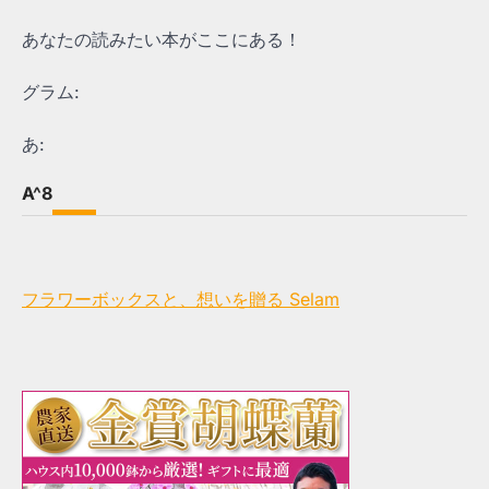
あなたの読みたい本がここにある！
グラム:
あ:
A^8
フラワーボックスと、想いを贈る Selam