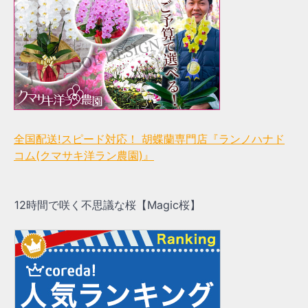
全国配送!スピード対応！ 胡蝶蘭専門店『ランノハナド
コム(クマサキ洋ラン農園)』
12時間で咲く不思議な桜【Magic桜】