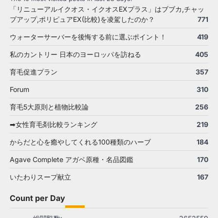
「リニューアルイクオス・イクオスEXプラス」はブブカ,チャッ
プアップ,ポリピュアEX(比較)を凌駕したのか？
771
ウォーターサーバーを後悔する前に選ぶポイント！
419
私のカントリー 日本のヨーロッパを訪ねる
405
育毛促進プラン
357
Forum
310
育毛5大原則と植物比較論
256
➡女性育毛剤比較ランキング
219
からだと心を癒やしてくれる100種類のハーブ
184
Agave Complete アガベ原種・名品図鑑
170
いたわりスープ献立
167
Count per Day