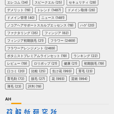
エレコム
(34)
スピークエル
(25)
セキュリティ
(28)
デメリット
(19)
トレンド
(1487)
ドメイン取得
(26)
ドメイン管理
(40)
ニュース
(1481)
ノコアヘアサポートスカルプエッセンス
(19)
ハゲ
(20)
ファクタリング
(35)
フィンジア
(62)
フィンジア初期脱毛
(21)
フラワー
(2469)
フラワーアレンジメント
(2469)
ボタニストプレミアムラインセット
(19)
ランキング
(22)
レビュー
(19)
ロリポップ
(21)
健康
(21)
初期脱毛
(19)
口コミ
(20)
比較
(25)
生け花
(993)
育毛
(23)
育毛剤
(72)
脱毛
(27)
花
(993)
芸術
(994)
薄毛
(23)
評判
(19)
AH