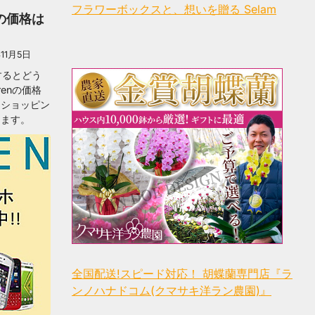
フラワーボックスと、想いを贈る Selam
nの価格は
11月5日
するとどう
enの価格
ンショッピン
します。
全国配送!スピード対応！ 胡蝶蘭専門店『ラ
ンノハナドコム(クマサキ洋ラン農園)』