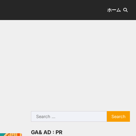
ホーム
Search
for:
GA& AD : PR