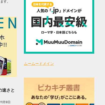
します。
ムームードメイン
スの速さと
年11月9日