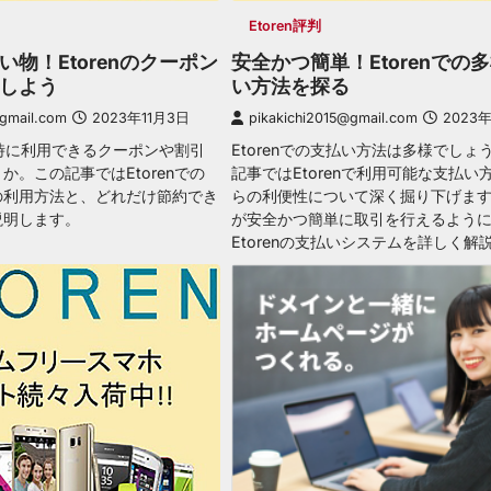
Etoren評判
物！Etorenのクーポン
安全かつ簡単！Etorenでの
しよう
い方法を探る
@gmail.com
2023年11月3日
pikakichi2015@gmail.com
2023
購入時に利用できるクーポンや割引
Etorenでの支払い方法は多様でしょ
か。この記事ではEtorenでの
記事ではEtorenで利用可能な支払い
の利用方法と、どれだけ節約でき
らの利便性について深く掘り下げま
説明します。
が安全かつ簡単に取引を行えるよう
Etorenの支払いシステムを詳しく解