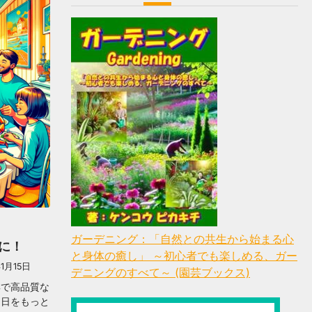
ガーデニング：「自然との共生から始まる心
に！
と身体の癒し」 ～初心者でも楽しめる、ガー
1月15日
デニングのすべて～ (園芸ブックス)
鮮で高品質な
な日をもっと