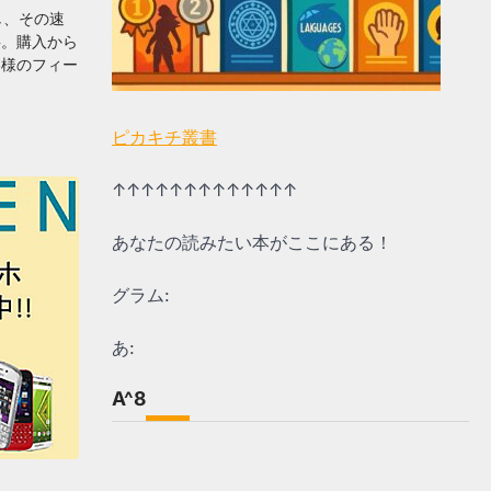
し、その速
事。購入から
客様のフィー
ピカキチ叢書
↑↑↑↑↑↑↑↑↑↑↑↑↑
あなたの読みたい本がここにある！
グラム:
あ:
A^8