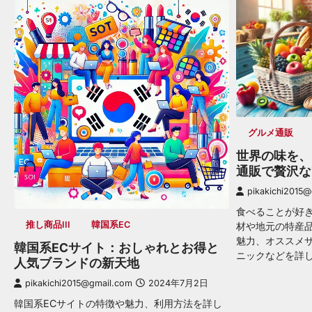
グルメ通販
世界の味を、
通販で贅沢な
pikakichi2015
食べることが好
推し商品III
韓国系EC
材や地元の特産
魅力、オススメ
韓国系ECサイト：おしゃれとお得と
ニックなどを詳
人気ブランドの新天地
pikakichi2015@gmail.com
2024年7月2日
韓国系ECサイトの特徴や魅力、利用方法を詳し