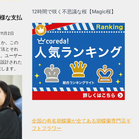
12時間で咲く不思議な桜【Magic桜】
多様な支払
年11月2日
うか。この
方法とそれ
す。ユーザー
に設計された
説します。
全国の有名胡蝶蘭が全てある胡蝶蘭専門店ギ
フトフラワー