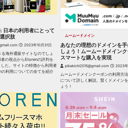
評判: 日本の利用者にとって
ムームードメイン
選択肢
あなたの理想のドメインを手
@gmail.com
2023年10月31日
しょう！ムームードメインク
頼できる海外通販サイトなのでしょ
スマートな購入を実現
者の視点からEtorenの評判を
ました。サイトの特徴から利用者
pikakichi2015@gmail.com
2023
renの利用についての全てを紹介
ムームードメインクーポンの利用方
について詳しく解説。賢くドメイン
ょう！