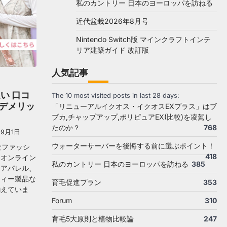
私のカントリー 日本のヨーロッパを訪ねる
近代盆栽2026年8月号
Nintendo Switch版 マインクラフトインテ
リア建築ガイド 改訂版
人気記事
い 口コ
The 10 most visited posts in last 28 days:
デメリッ
「リニューアルイクオス・イクオスEXプラス」はブ
ブカ,チャップアップ,ポリピュアEX(比較)を凌駕し
たのか？
768
年9月1日
ウォーターサーバーを後悔する前に選ぶポイント！
なファッシ
418
なオンライン
私のカントリー 日本のヨーロッパを訪ねる
385
。アパレル、
ティー製品な
育毛促進プラン
353
揃えていま
Forum
310
育毛5大原則と植物比較論
247