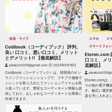
生活・ライフ
スマホ
ス
Codibook（コーディブック） 評判、
スマートフォン
良い 口コミ、悪い口コミ、メリット
Etoren.c
とデメリット!! 【徹底解説】
口コミ、メリ
底解説】
pikakichi2015@gmail.com
2023年9月18日
Codibook（コーディブック）は、韓国発のオン
pikakichi2015
ラインファッションショップで、プチプラ価格で
Etoren.co
トレンドを取り入れたファッションアイテムを取
その他の電子機
り扱っています。豊富なコーディネート情報も提
す。幅広い選択
供しており、おしゃれなコーディネートを簡単に
器を手に入れま
作成できます。