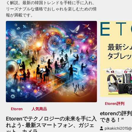
く解説。最新の韓国トレンドを手軽に手に入れ、
リーズナブルな価格でおしゃれを楽しむための情
報が満載です。
Etoren評判
Etoren
人気商品
etorenの
Etorenでテクノロジーの未来を手に入
できる！”
れよう- 最新スマートフォン、ガジェ
pikakichi2015
ット、カメラ