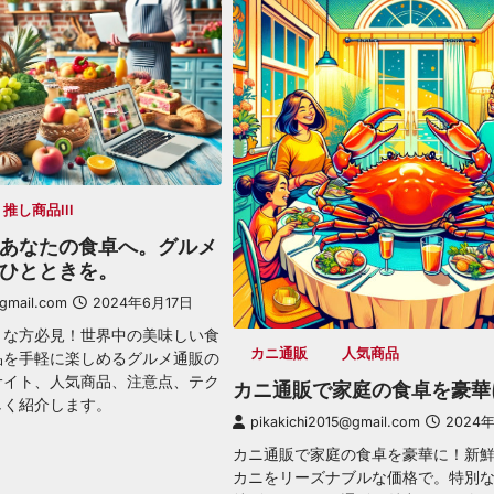
推し商品III
あなたの食卓へ。グルメ
ひとときを。
@gmail.com
2024年6月17日
きな方必見！世界中の美味しい食
カニ通販
人気商品
品を手軽に楽しめるグルメ通販の
サイト、人気商品、注意点、テク
カニ通販で家庭の食卓を豪華
しく紹介します。
pikakichi2015@gmail.com
2024年
カニ通販で家庭の食卓を豪華に！新
カニをリーズナブルな価格で。特別