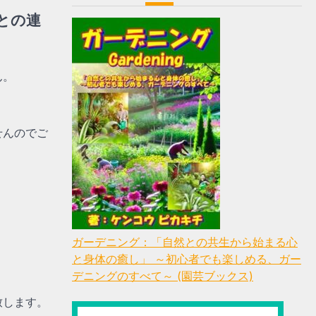
との連
ん。
せんのでご
ガーデニング：「自然との共生から始まる心
と身体の癒し」 ～初心者でも楽しめる、ガー
デニングのすべて～ (園芸ブックス)
致します。