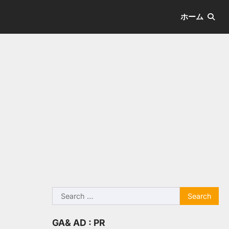
ホーム
Search
for:
GA& AD : PR