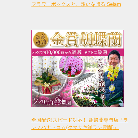
フラワーボックスと、想いを贈る Selam
全国配送!スピード対応！ 胡蝶蘭専門店『ラ
ンノハナドコム(クマサキ洋ラン農園)』