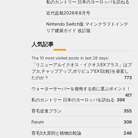
私のカントリー 日本のヨーロッパを訪ねる
近代盆栽2026年8月号
Nintendo Switch版 マインクラフトインテ
リア建築ガイド 改訂版
人気記事
The 10 most visited posts in last 28 days:
「リニューアルイクオス・イクオスEXプラス」はブ
ブカ,チャップアップ,ポリピュアEX(比較)を凌駕し
たのか？
773
ウォーターサーバーを後悔する前に選ぶポイント！
417
私のカントリー 日本のヨーロッパを訪ねる
396
育毛促進プラン
355
Forum
306
育毛5大原則と植物比較論
246