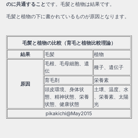
のに共通すること
です。毛髪と植物は結果です。
毛髪と植物の下に書かれているものが原因となります。
毛髪と植物の比較（育毛と植物比較理論）
結果
毛髪
植物
毛根、毛母細胞、遺
種子、遺伝子
伝
育毛剤
栄養素
原因
頭皮環境、身体状
土壌、温度、水
態、精神状態、栄養
、栄養素、太陽
状態、健康状態
光
pikakichi@May2015