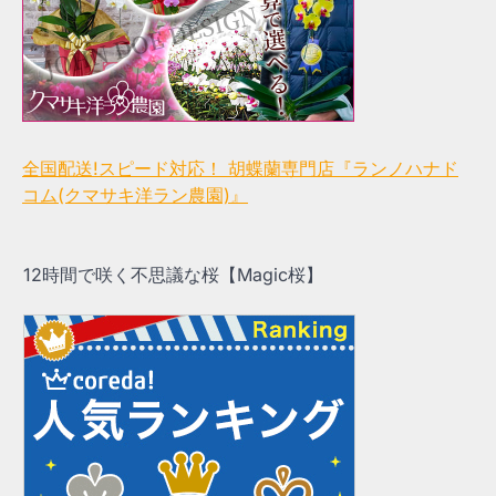
全国配送!スピード対応！ 胡蝶蘭専門店『ランノハナド
コム(クマサキ洋ラン農園)』
12時間で咲く不思議な桜【Magic桜】