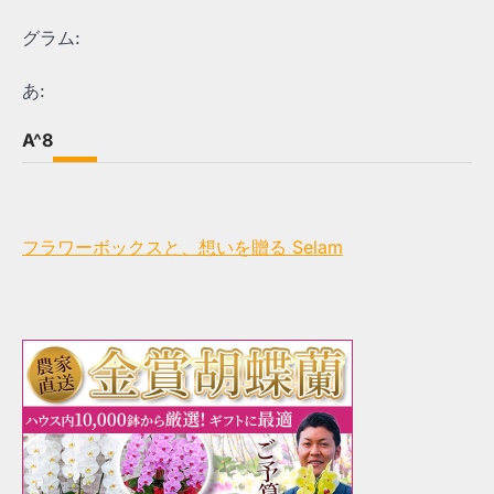
グラム:
あ:
A^8
フラワーボックスと、想いを贈る Selam