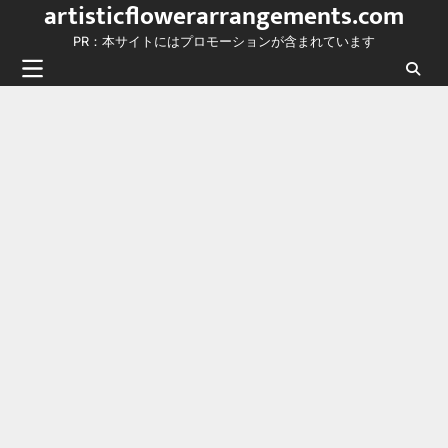
artisticflowerarrangements.com
Skip
to
PR：本サイトにはプロモーションが含まれています
content