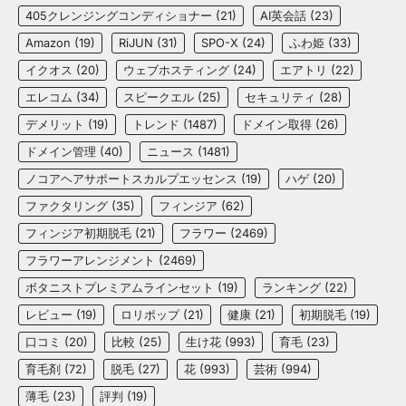
405クレンジングコンディショナー
(21)
AI英会話
(23)
Amazon
(19)
RiJUN
(31)
SPO-X
(24)
ふわ姫
(33)
イクオス
(20)
ウェブホスティング
(24)
エアトリ
(22)
エレコム
(34)
スピークエル
(25)
セキュリティ
(28)
デメリット
(19)
トレンド
(1487)
ドメイン取得
(26)
ドメイン管理
(40)
ニュース
(1481)
ノコアヘアサポートスカルプエッセンス
(19)
ハゲ
(20)
ファクタリング
(35)
フィンジア
(62)
フィンジア初期脱毛
(21)
フラワー
(2469)
フラワーアレンジメント
(2469)
ボタニストプレミアムラインセット
(19)
ランキング
(22)
レビュー
(19)
ロリポップ
(21)
健康
(21)
初期脱毛
(19)
口コミ
(20)
比較
(25)
生け花
(993)
育毛
(23)
育毛剤
(72)
脱毛
(27)
花
(993)
芸術
(994)
薄毛
(23)
評判
(19)