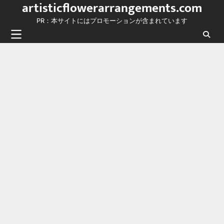
artisticflowerarrangements.com
Skip
to
PR：本サイトにはプロモーションが含まれています
content