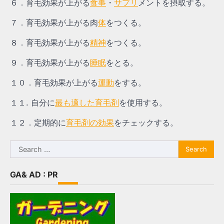
６．育毛効果が上がる
食事
・
サプリ
メントを摂取する。
７．育毛効果が上がる肉
体
をつくる。
８．育毛効果が上がる
精神
をつくる。
９．育毛効果が上がる
睡眠
をとる。
１０．育毛効果が上がる
運動
をする。
１１. 自分に
最も適した育毛剤
を使用する。
１２．定期的に
育毛剤の効果
をチェックする。
Search
for:
GA& AD : PR