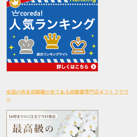
全国の有名胡蝶蘭が全てある胡蝶蘭専門店ギフトフラワ
ー