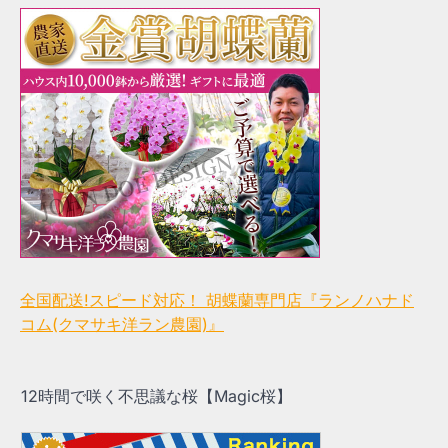
全国配送!スピード対応！ 胡蝶蘭専門店『ランノハナド
コム(クマサキ洋ラン農園)』
12時間で咲く不思議な桜【Magic桜】