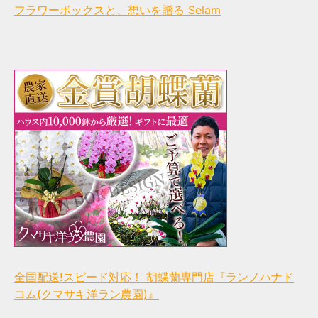
フラワーボックスと、想いを贈る Selam
全国配送!スピード対応！ 胡蝶蘭専門店『ランノハナド
コム(クマサキ洋ラン農園)』