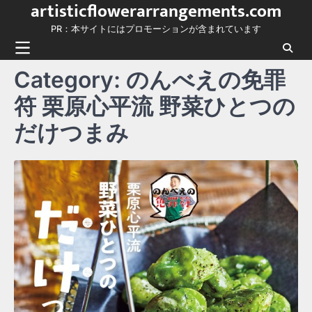
artisticflowerarrangements.com
Skip
to
PR：本サイトにはプロモーションが含まれています
content
Category:
のんべえの免罪
符 栗原心平流 野菜ひとつの
だけつまみ