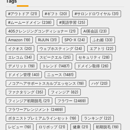
Tags
#アウトドア
(21)
#ギフト
(20)
#サロンドロワイヤル
(31)
#ムームードメイン
(238)
#英語学習
(25)
405クレンジングコンディショナー
(21)
AI英会話
(23)
Amazon
(19)
RiJUN
(31)
SPO-X
(24)
ふわ姫
(33)
イクオス
(20)
ウェブホスティング
(24)
エアトリ
(22)
エレコム
(34)
スピークエル
(25)
セキュリティ
(28)
デメリット
(19)
トレンド
(1487)
ドメイン取得
(26)
ドメイン管理
(40)
ニュース
(1481)
ノコアヘアサポートスカルプエッセンス
(19)
ハゲ
(20)
ファクタリング
(35)
フィンジア
(62)
フィンジア初期脱毛
(21)
フラワー
(2469)
フラワーアレンジメント
(2469)
ボタニストプレミアムラインセット
(19)
ランキング
(22)
レビュー
(19)
ロリポップ
(21)
健康
(21)
初期脱毛
(19)