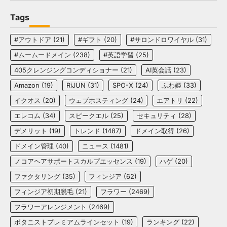
Tags
#アウトドア
(21)
#ギフト
(20)
#サロンドロワイヤル
(31)
#ムームードメイン
(238)
#英語学習
(25)
405クレンジングコンディショナー
(21)
AI英会話
(23)
Amazon
(19)
RiJUN
(31)
SPO-X
(24)
ふわ姫
(33)
イクオス
(20)
ウェブホスティング
(24)
エアトリ
(22)
エレコム
(34)
スピークエル
(25)
セキュリティ
(28)
デメリット
(19)
トレンド
(1487)
ドメイン取得
(26)
ドメイン管理
(40)
ニュース
(1481)
ノコアヘアサポートスカルプエッセンス
(19)
ハゲ
(20)
ファクタリング
(35)
フィンジア
(62)
フィンジア初期脱毛
(21)
フラワー
(2469)
フラワーアレンジメント
(2469)
ボタニストプレミアムラインセット
(19)
ランキング
(22)