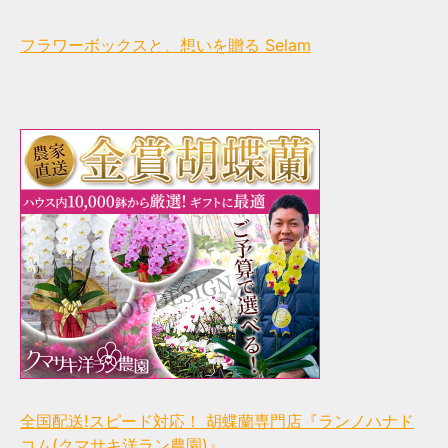
フラワーボックスと、想いを贈る Selam
全国配送!スピード対応！ 胡蝶蘭専門店『ランノハナド
コム(クマサキ洋ラン農園)』