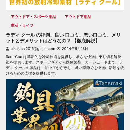
アウトドア・スポーツ用品
アウトドア用品
生活・ライフ
ラディ クール の評判、良い 口コミ、悪い口コミ、メリ
ットとデメリットはどうなの？ 【徹底解説】
pikakichi2015@gmail.com
2024年6月13日
Radi-Coolは革新的な冷却技術を提供し、暑さを快適に乗り切る解決
策を提供します。スポーツギアから医療製品、カーシェードまで、ラ
ディ クールの製品は、熱中症から守り、暑い季節でも快適に活動を続
けるための支援を提供します。