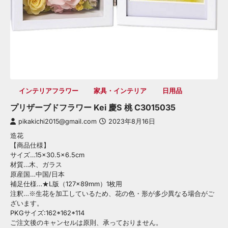
インテリアフラワー
家具・インテリア
日用品
プリザーブドフラワー Kei 慶S 桃 C3015035
pikakichi2015@gmail.com
2023年8月16日
造花
【商品仕様】
サイズ…15×30.5×6.5cm
材質…木、ガラス
原産国…中国/日本
補足仕様…★L版（127×89mm）1枚用
注釈…※生花を加工しているため、花の色・形が多少異なる場合がご
ざいます。
PKGサイズ:162*162*114
ご注文後のキャンセルは原則、承っておりません。