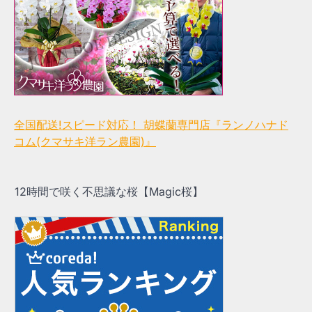
全国配送!スピード対応！ 胡蝶蘭専門店『ランノハナド
コム(クマサキ洋ラン農園)』
12時間で咲く不思議な桜【Magic桜】