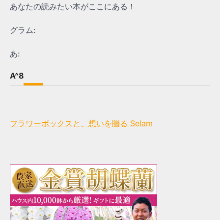
あなたの読みたい本がここにある！
グラム:
あ:
A^8
フラワーボックスと、想いを贈る Selam