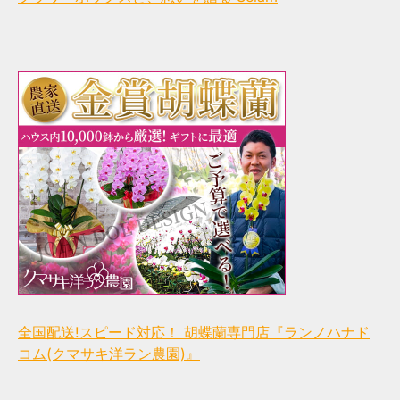
全国配送!スピード対応！ 胡蝶蘭専門店『ランノハナド
コム(クマサキ洋ラン農園)』