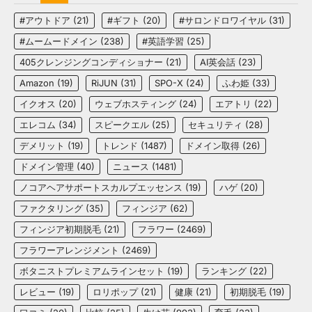
#アウトドア
(21)
#ギフト
(20)
#サロンドロワイヤル
(31)
#ムームードメイン
(238)
#英語学習
(25)
405クレンジングコンディショナー
(21)
AI英会話
(23)
Amazon
(19)
RiJUN
(31)
SPO-X
(24)
ふわ姫
(33)
イクオス
(20)
ウェブホスティング
(24)
エアトリ
(22)
エレコム
(34)
スピークエル
(25)
セキュリティ
(28)
デメリット
(19)
トレンド
(1487)
ドメイン取得
(26)
ドメイン管理
(40)
ニュース
(1481)
ノコアヘアサポートスカルプエッセンス
(19)
ハゲ
(20)
ファクタリング
(35)
フィンジア
(62)
フィンジア初期脱毛
(21)
フラワー
(2469)
フラワーアレンジメント
(2469)
ボタニストプレミアムラインセット
(19)
ランキング
(22)
レビュー
(19)
ロリポップ
(21)
健康
(21)
初期脱毛
(19)