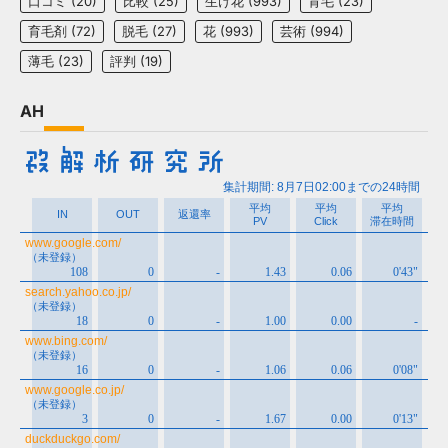
口コミ
(20)
比較
(25)
生け花
(993)
育毛
(23)
育毛剤
(72)
脱毛
(27)
花
(993)
芸術
(994)
薄毛
(23)
評判
(19)
AH