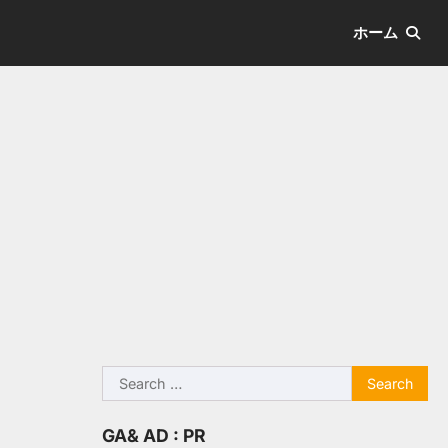
ホーム
Search
for:
GA& AD : PR