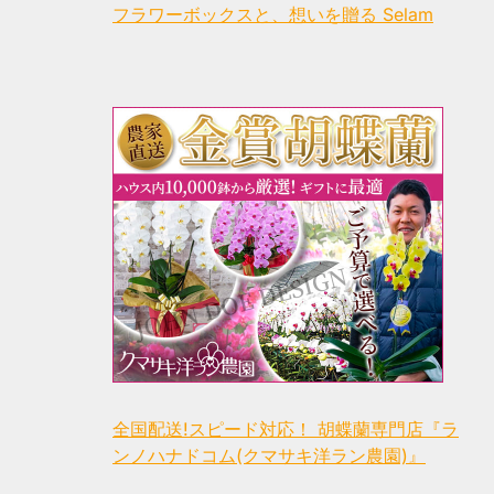
フラワーボックスと、想いを贈る Selam
全国配送!スピード対応！ 胡蝶蘭専門店『ラ
ンノハナドコム(クマサキ洋ラン農園)』