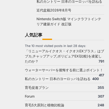
私のカントリー 日本のヨーロッパを訪ねる
近代盆栽2026年8月号
Nintendo Switch版 マインクラフトインテ
リア建築ガイド 改訂版
人気記事
The 10 most visited posts in last 28 days:
「リニューアルイクオス・イクオスEXプラス」はブ
ブカ,チャップアップ,ポリピュアEX(比較)を凌駕し
たのか？
791
ウォーターサーバーを後悔する前に選ぶポイント！
417
私のカントリー 日本のヨーロッパを訪ねる
400
育毛促進プラン
355
Forum
307
育毛5大原則と植物比較論
248