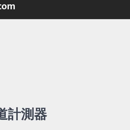
.com
道計測器