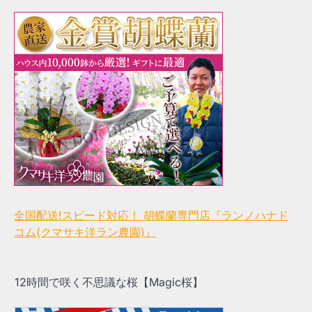
全国配送!スピード対応！ 胡蝶蘭専門店『ランノハナド
コム(クマサキ洋ラン農園)』
12時間で咲く不思議な桜【Magic桜】