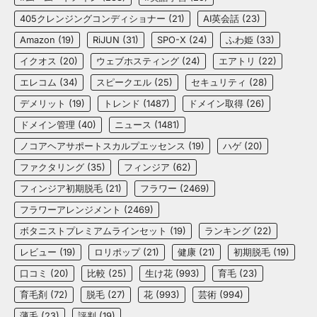
405クレンジングコンディショナー
(21)
AI英会話
(23)
Amazon
(19)
RiJUN
(31)
SPO-X
(24)
ふわ姫
(33)
イクオス
(20)
ウェブホスティング
(24)
エアトリ
(22)
エレコム
(34)
スピークエル
(25)
セキュリティ
(28)
デメリット
(19)
トレンド
(1487)
ドメイン取得
(26)
ドメイン管理
(40)
ニュース
(1481)
ノコアヘアサポートスカルプエッセンス
(19)
ハゲ
(20)
ファクタリング
(35)
フィンジア
(62)
フィンジア初期脱毛
(21)
フラワー
(2469)
フラワーアレンジメント
(2469)
ボタニストプレミアムラインセット
(19)
ランキング
(22)
レビュー
(19)
ロリポップ
(21)
健康
(21)
初期脱毛
(19)
口コミ
(20)
比較
(25)
生け花
(993)
育毛
(23)
育毛剤
(72)
脱毛
(27)
花
(993)
芸術
(994)
薄毛
(23)
評判
(19)