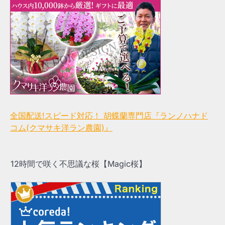
全国配送!スピード対応！ 胡蝶蘭専門店『ランノハナド
コム(クマサキ洋ラン農園)』
12時間で咲く不思議な桜【Magic桜】