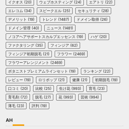
イクオス
(20)
ウェブホスティング
(24)
エアトリ
(22)
エレコム
(34)
スピークエル
(25)
セキュリティ
(28)
デメリット
(19)
トレンド
(1487)
ドメイン取得
(26)
ドメイン管理
(40)
ニュース
(1481)
ノコアヘアサポートスカルプエッセンス
(19)
ハゲ
(20)
ファクタリング
(35)
フィンジア
(62)
フィンジア初期脱毛
(21)
フラワー
(2469)
フラワーアレンジメント
(2469)
ボタニストプレミアムラインセット
(19)
ランキング
(22)
レビュー
(19)
ロリポップ
(21)
健康
(21)
初期脱毛
(19)
口コミ
(20)
比較
(25)
生け花
(993)
育毛
(23)
育毛剤
(72)
脱毛
(27)
花
(993)
芸術
(994)
薄毛
(23)
評判
(19)
AH