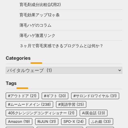
育毛剤成分比較(試用2)
育毛効果アップ12ヶ条
薄毛ハゲのコラム
薄毛ハゲ激選リンク
３ヶ月で育毛実感できるプログラムとは何か？
Categories
Categories
Tags
#アウトドア
(21)
#ギフト
(20)
#サロンドロワイヤル
(31)
#ムームードメイン
(238)
#英語学習
(25)
405クレンジングコンディショナー
(21)
AI英会話
(23)
Amazon
(19)
RiJUN
(31)
SPO-X
(24)
ふわ姫
(33)