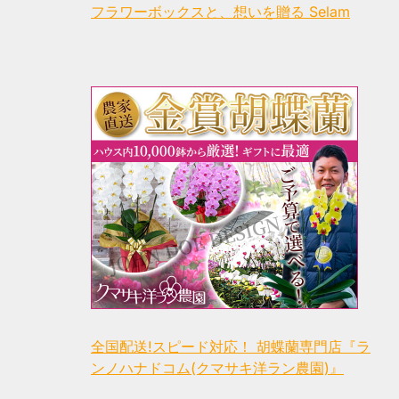
フラワーボックスと、想いを贈る Selam
全国配送!スピード対応！ 胡蝶蘭専門店『ラ
ンノハナドコム(クマサキ洋ラン農園)』