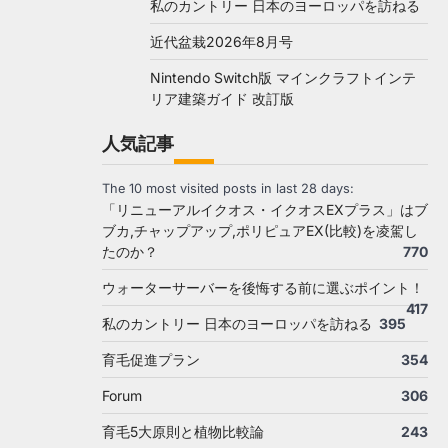
私のカントリー 日本のヨーロッパを訪ねる
近代盆栽2026年8月号
Nintendo Switch版 マインクラフトインテ
リア建築ガイド 改訂版
人気記事
The 10 most visited posts in last 28 days:
「リニューアルイクオス・イクオスEXプラス」はブ
ブカ,チャップアップ,ポリピュアEX(比較)を凌駕し
たのか？
770
ウォーターサーバーを後悔する前に選ぶポイント！
417
私のカントリー 日本のヨーロッパを訪ねる
395
育毛促進プラン
354
Forum
306
育毛5大原則と植物比較論
243