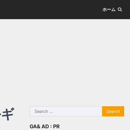
ホーム
ルギ
Search
for:
GA& AD : PR