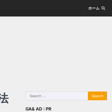
ホーム
法
Search
for:
GA& AD : PR