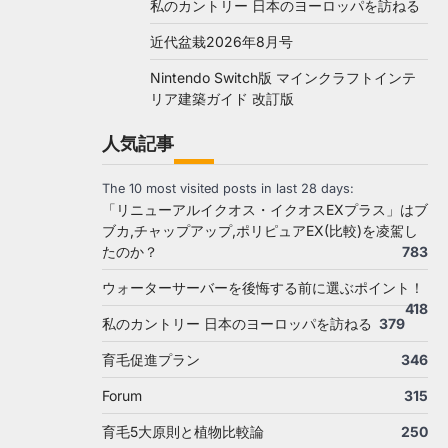
私のカントリー 日本のヨーロッパを訪ねる
近代盆栽2026年8月号
Nintendo Switch版 マインクラフトインテ
リア建築ガイド 改訂版
人気記事
The 10 most visited posts in last 28 days:
「リニューアルイクオス・イクオスEXプラス」はブ
ブカ,チャップアップ,ポリピュアEX(比較)を凌駕し
たのか？
783
ウォーターサーバーを後悔する前に選ぶポイント！
418
私のカントリー 日本のヨーロッパを訪ねる
379
育毛促進プラン
346
Forum
315
育毛5大原則と植物比較論
250