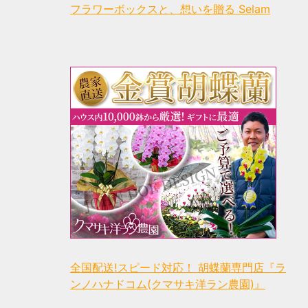
フラワーボックスと、想いを贈る Selam
全国配送!スピード対応！ 胡蝶蘭専門店『ラ
ンノハナドコム(クマサキ洋ラン農園)』