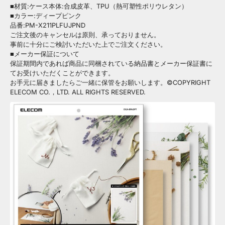
■材質:ケース本体:合成皮革、TPU（熱可塑性ポリウレタン）
■カラー:ディープピンク
品番:PM-X211PLFUJPND
ご注文後のキャンセルは原則、承っておりません。
事前に十分にご検討いただいた上でご注文ください。
■メーカー保証について
保証期間内であれば商品に同梱されている納品書とメーカー保証書に
てお受けいただくことができます。
お手元に届きましたらご一緒に保管をお願いします。©COPYRIGHT
ELECOM CO.，LTD. ALL RIGHTS RESERVED.