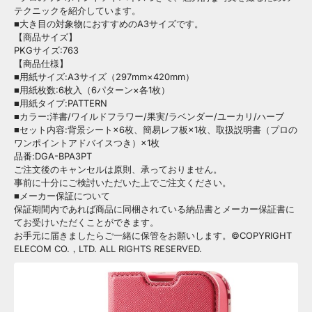
テクニックを紹介しています。
■大き目の対象物におすすめのA3サイズです。
【商品サイズ】
PKGサイズ:763
【商品仕様】
■用紙サイズ:A3サイズ（297mm×420mm）
■用紙枚数:6枚入（6パターン×各1枚）
■用紙タイプ:PATTERN
■カラー:洋書/ワイルドフラワー/果実/ラベンダー/ユーカリ/ハーブ
■セット内容:背景シート×6枚、簡易レフ板×1枚、取扱説明書（プロの
ワンポイントアドバイスつき）×1枚
品番:DGA-BPA3PT
ご注文後のキャンセルは原則、承っておりません。
事前に十分にご検討いただいた上でご注文ください。
■メーカー保証について
保証期間内であれば商品に同梱されている納品書とメーカー保証書に
てお受けいただくことができます。
お手元に届きましたらご一緒に保管をお願いします。©COPYRIGHT
ELECOM CO.，LTD. ALL RIGHTS RESERVED.