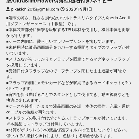
型/UltraSlim/Flowers/薄型/磁石付き/ネイビー
pikakichi2015@gmail.com
2023年9月1日
■端末の薄さ、軽さを損ねないウルトラスリムタイプのXperia Ace II
用ソフトレザーケース（手帳型）です。
■本体装着部分に衝撃を吸収するTPU素材を使用し、機器本体を衝撃
から守ります。
■ケース内側に、愛らしいフラワープリントを施しています。
■未使用時に液晶画面部分をカバーする横開きタイプのフラップが付
いています。
■スリムながらしっかりとフラップを固定できるマグネットフラップ
を採用しています。
■受話口付きフラップなので、フラップを閉じたまま通話が可能で
す。
■フラップ内側にメモやカードなどが収納できるカードポケットが1つ
付いています。
■背面を折り曲げることでスタンドとして使用でき、動画視聴などを
快適に楽しめます。
■ケースを装着したままで液晶画面の確認、本体の操作、充電・通信
ケーブルの接続が可能です。
■ストラップの取り付けができるストラップホールが付いています。
※本製品にストラップは付属していません。
■材質がポリウレタンの液晶保護フィルムは使用しないでください。
強い力での接触や擦れにより、色移りする場合があります。