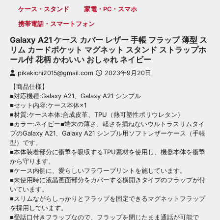
ケース・スタンド
家電・PC・スマホ
携帯電話・スマートフォン
Galaxy A21 ケース カバー レザー 手帳 フラップ 薄型 ス
リム カードポケット マグネット スタンド ストラップホ
ール付 花柄 かわいい おしゃれ ネイビー
pikakichi2015@gmail.com
2023年9月20日
【商品仕様】
■対応機種:Galaxy A21、Galaxy A21 シンプル
■セット内容:ケース本体×1
■材質:ケース本体:合成皮革、TPU（熱可塑性ポリウレタン）
■カラー:ネイビー■端末の薄さ、軽さを損ねないウルトラスリムタイ
プのGalaxy A21、Galaxy A21 シンプル用ソフトレザーケース（手帳
型）です。
■本体装着部分に衝撃を吸収するTPU素材を使用し、機器本体を衝撃
から守ります。
■ケース内側に、愛らしいフラワープリントを施しています。
■未使用時に液晶画面部分をカバーする横開きタイプのフラップが付
いています。
■スリムながらしっかりとフラップを固定できるマグネットフラップ
を採用しています。
■受話口付きフラップなので、フラップを閉じたまま通話が可能で