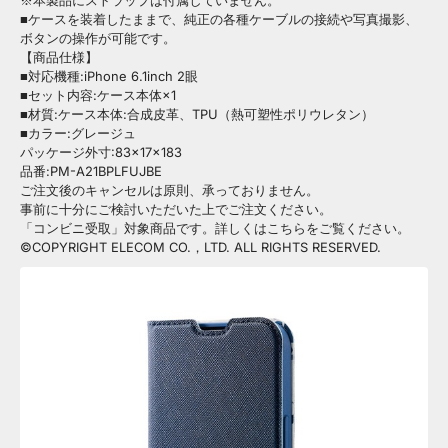
※本製品にストラップは付属していません。
■ケースを装着したままで、純正の各種ケーブルの接続や写真撮影、
ボタンの操作が可能です。
【商品仕様】
■対応機種:iPhone 6.1inch 2眼
■セット内容:ケース本体×1
■材質:ケース本体:合成皮革、TPU（熱可塑性ポリウレタン）
■カラー:グレージュ
パッケージ外寸:83×17×183
品番:PM-A21BPLFUJBE
ご注文後のキャンセルは原則、承っておりません。
事前に十分にご検討いただいた上でご注文ください。
「コンビニ受取」対象商品です。詳しくはこちらをご覧ください。
©COPYRIGHT ELECOM CO.，LTD. ALL RIGHTS RESERVED.