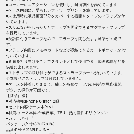
■コーナーにエアクッションを使用し、耐衝撃性を高めています。
■ケース内側に、愛らしいフラワープリントを施しています。
■未使用時に液晶画面部分をカバーする横開きタイプのフラップが付
いています。
■スリムながらしっかりとフラップを固定できるマグネットフラップ
を採用しています。
■受話口付きフラップなので、フラップを閉じたまま通話が可能で
す。
■フラップ内側にメモやカードなどが収納できるカードポケットが1つ
付いています。
■背面を折り曲げることでスタンドとして使用でき、動画視聴などを
快適に楽しめます。
■ストラップの取り付けができるストラップホールが付いています。
※本製品にストラップは付属していません。
■ケースを装着したままで、純正の各種ケーブルの接続や写真撮影、
ボタンの操作が可能です。
【商品仕様】
■対応機種:iPhone 6.1inch 2眼
■セット内容:ケース本体×1
■材質:ケース本体:合成皮革、TPU（熱可塑性ポリウレタン）
■カラー:ネイビー
パッケージ外寸:83×17×183
品番:PM-A21BPLFUJNV