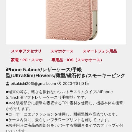
スマホアクセサリ
スマホケース
スマートフォン用品
家電・PC・スマホ
専用品・iOS（スマホケース）
iPhone 5.4inch/レザーケース/手帳
型/UltraSlim/Flowers/薄型/磁石付き/スモーキーピンク
pikakichi2015@gmail.com
2023年8月31日
■端末の薄さ、軽さを損ねないウルトラスリムタイプのiPhone
5.4inch用ソフトレザーケース（手帳型）です。
■本体装着部分に衝撃を吸収するTPU素材を使用し、機器本体を衝撃
から守ります。
■コーナーにエアクッションを使用し、耐衝撃性を高めています。
■ケース内側に、愛らしいフラワープリントを施しています。
■未使用時に液晶画面部分をカバーする横開きタイプのフラップが付
いています。