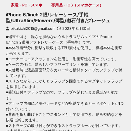
家電・PC・スマホ
専用品・iOS（スマホケース）
iPhone 6.1inch 2眼/レザーケース/手帳
型/UltraSlim/Flowers/薄型/磁石付き/グレージュ
pikakichi2015@gmail.com
2023年8月30日
■端末の薄さ、軽さを損ねないウルトラスリムタイプのiPhone
6.1inch 2眼用ソフトレザーケース（手帳型）です。
■本体装着部分に衝撃を吸収するTPU素材を使用し、機器本体を衝撃
から守ります。
■コーナーにエアクッションを使用し、耐衝撃性を高めています。
■ケース内側に、愛らしいフラワープリントを施しています。
■未使用時に液晶画面部分をカバーする横開きタイプのフラップが付
いています。
■スリムながらしっかりとフラップを固定できるマグネットフラップ
を採用しています。
■受話口付きフラップなので、フラップを閉じたまま通話が可能で
す。
■フラップ内側にメモやカードなどが収納できるカードポケットが1つ
付いています。
■背面を折り曲げることでスタンドとして使用でき、動画視聴などを
快適に楽しめます。
■ストラップの取り付けができるストラップホールが付いています。