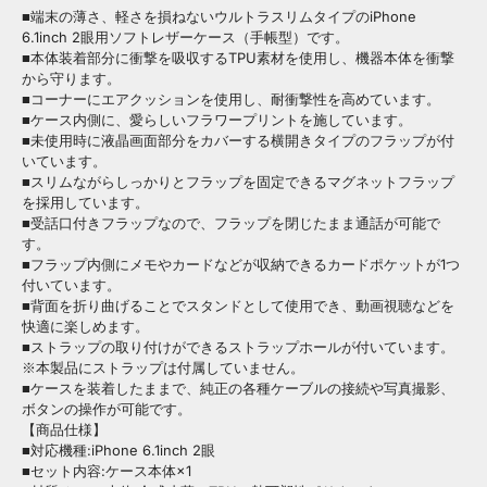
■端末の薄さ、軽さを損ねないウルトラスリムタイプのiPhone
6.1inch 2眼用ソフトレザーケース（手帳型）です。
■本体装着部分に衝撃を吸収するTPU素材を使用し、機器本体を衝撃
から守ります。
■コーナーにエアクッションを使用し、耐衝撃性を高めています。
■ケース内側に、愛らしいフラワープリントを施しています。
■未使用時に液晶画面部分をカバーする横開きタイプのフラップが付
いています。
■スリムながらしっかりとフラップを固定できるマグネットフラップ
を採用しています。
■受話口付きフラップなので、フラップを閉じたまま通話が可能で
す。
■フラップ内側にメモやカードなどが収納できるカードポケットが1つ
付いています。
■背面を折り曲げることでスタンドとして使用でき、動画視聴などを
快適に楽しめます。
■ストラップの取り付けができるストラップホールが付いています。
※本製品にストラップは付属していません。
■ケースを装着したままで、純正の各種ケーブルの接続や写真撮影、
ボタンの操作が可能です。
【商品仕様】
■対応機種:iPhone 6.1inch 2眼
■セット内容:ケース本体×1