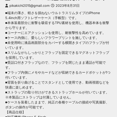
pikakichi2015@gmail.com
2023年8月31日
■端末の薄さ、軽さを損ねないウルトラスリムタイプのiPhone
5.4inch用ソフトレザーケース（手帳型）です。
■本体装着部分に衝撃を吸収するTPU素材を使用し、機器本体を衝撃
から守ります。
■コーナーにエアクッションを使用し、耐衝撃性を高めています。
■ケース内側に、愛らしいフラワープリントを施しています。
■未使用時に液晶画面部分をカバーする横開きタイプのフラップが付
いています。
■スリムながらしっかりとフラップを固定できるマグネットフラップ
を採用しています。
■受話口付きフラップなので、フラップを閉じたまま通話が可能で
す。
■フラップ内側にメモやカードなどが収納できるカードポケットが1つ
付いています。
■背面を折り曲げることでスタンドとして使用でき、動画視聴などを
快適に楽しめます。
■ストラップの取り付けができるストラップホールが付いています。
※本製品にストラップは付属していません。
■ケースを装着したままで、純正の各種ケーブルの接続や写真撮影、
ボタンの操作が可能です。
【商品仕様】