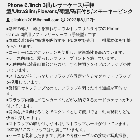
iPhone 6.1inch 3眼/レザーケース/手帳
型/UltraSlim/Flowers/薄型/磁石付き/スモーキーピンク
pikakichi2015@gmail.com
2023年8月27日
■端末の薄さ、軽さを損ねないウルトラスリムタイプのiPhone
6.1inch 3眼用ソフトレザーケース（手帳型）です。
■本体装着部分に衝撃を吸収するTPU素材を使用し、機器本体を衝撃
から守ります。
■コーナーにエアクッションを使用し、耐衝撃性を高めています。
■ケース内側に、愛らしいフラワープリントを施しています。
■未使用時に液晶画面部分をカバーする横開きタイプのフラップが付
いています。
■スリムながらしっかりとフラップを固定できるマグネットフラップ
を採用しています。
■受話口付きフラップなので、フラップを閉じたまま通話が可能で
す。
■フラップ内側にメモやカードなどが収納できるカードポケットが1つ
付いています。
■背面を折り曲げることでスタンドとして使用でき、動画視聴などを
快適に楽しめます。
■ストラップの取り付けが可能なストラップホールが付いています。
※本製品にストラップは付属していません。
■ケースを装着したままで、純正の各種ケーブルの接続や写真撮影、