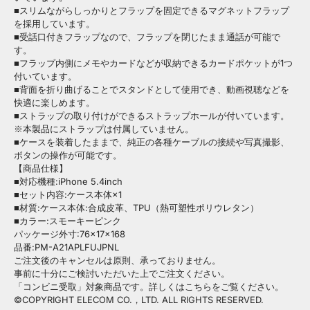
■スリムながらしっかりとフラップを固定できるマグネットフラップ
を採用しています。
■受話口付きフラップなので、フラップを閉じたまま通話が可能で
す。
■フラップ内側にメモやカードなどが収納できるカードポケットが1つ
付いています。
■背面を折り曲げることでスタンドとして使用でき、動画視聴などを
快適に楽しめます。
■ストラップの取り付けができるストラップホールが付いています。
※本製品にストラップは付属していません。
■ケースを装着したままで、純正の各種ケーブルの接続や写真撮影、
ボタンの操作が可能です。
【商品仕様】
■対応機種:iPhone 5.4inch
■セット内容:ケース本体×1
■材質:ケース本体:合成皮革、TPU（熱可塑性ポリウレタン）
■カラー:スモーキーピンク
パッケージ外寸:76×17×168
品番:PM-A21APLFUJPNL
ご注文後のキャンセルは原則、承っておりません。
事前に十分にご検討いただいた上でご注文ください。
「コンビニ受取」対象商品です。詳しくはこちらをご覧ください。
©COPYRIGHT ELECOM CO.，LTD. ALL RIGHTS RESERVED.