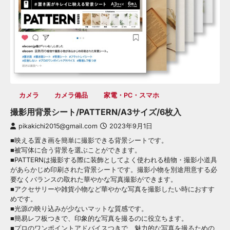
カメラ
カメラ備品
家電・PC・スマホ
撮影用背景シート/PATTERN/A3サイズ/6枚入
pikakichi2015@gmail.com
2023年9月1日
■映える置き画を簡単に撮影できる背景シートです。
■被写体に合う背景を選ぶことができます。
■PATTERNは撮影する際に装飾としてよく使われる植物・撮影小道具
があらかじめ印刷された背景シートです。撮影小物を別途用意する必
要なくバランスの取れた華やかな写真撮影ができます。
■アクセサリーや雑貨小物など華やかな写真を撮影したい時におすす
めです。
■光源の映り込みが少ないマットな質感です。
■簡易レフ板つきで、印象的な写真を撮るのに役立ちます。
■プロのワンポイントアドバイスつきで、魅力的な写真を撮るための