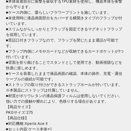
■本体装着部分に衝撃を吸収するTPU素材を使用し、機器本体を衝撃
から守ります。
■ケース内側に、愛らしいフラワープリントを施しています。
■未使用時に液晶画面部分をカバーする横開きタイプのフラップが付
いています。
■スリムながらしっかりとフラップを固定できるマグネットフラップ
を採用しています。
■受話口付きフラップなので、フラップを閉じたまま通話が可能で
す。
■フラップ内側にメモやカードなどが収納できるカードポケットが1つ
付いています。
■背面を折り曲げることでスタンドとして使用でき、動画視聴などを
快適に楽しめます。
■ケースを装着したままで液晶画面の確認、本体の操作、充電・通信
ケーブルの接続が可能です。
■ストラップの取り付けができるストラップホールが付いています。
※本製品にストラップは付属していません。
■材質がポリウレタンの液晶保護フィルムは使用しないでください。
強い力での接触や擦れにより、色移りする場合があります。
【商品サイズ】
PKGサイズ:275
【商品仕様】
■対応機種:Xperia Ace II
■セット内容:ケース本体×1