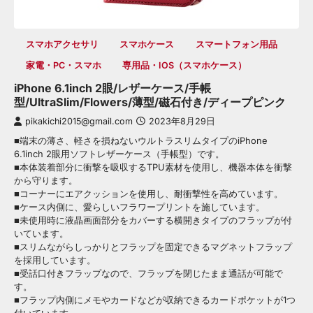
スマホアクセサリ
スマホケース
スマートフォン用品
家電・PC・スマホ
専用品・iOS（スマホケース）
iPhone 6.1inch 2眼/レザーケース/手帳
型/UltraSlim/Flowers/薄型/磁石付き/ディープピンク
pikakichi2015@gmail.com
2023年8月29日
■端末の薄さ、軽さを損ねないウルトラスリムタイプのiPhone
6.1inch 2眼用ソフトレザーケース（手帳型）です。
■本体装着部分に衝撃を吸収するTPU素材を使用し、機器本体を衝撃
から守ります。
■コーナーにエアクッションを使用し、耐衝撃性を高めています。
■ケース内側に、愛らしいフラワープリントを施しています。
■未使用時に液晶画面部分をカバーする横開きタイプのフラップが付
いています。
■スリムながらしっかりとフラップを固定できるマグネットフラップ
を採用しています。
■受話口付きフラップなので、フラップを閉じたまま通話が可能で
す。
■フラップ内側にメモやカードなどが収納できるカードポケットが1つ