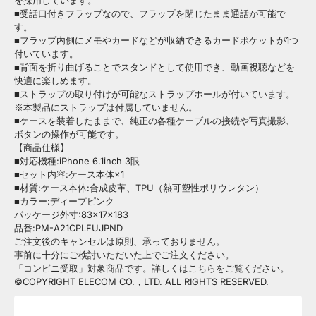
を採用しています。
■受話口付きフラップなので、フラップを閉じたまま通話が可能で
す。
■フラップ内側にメモやカードなどが収納できるカードポケットが1つ
付いています。
■背面を折り曲げることでスタンドとして使用でき、動画視聴などを
快適に楽しめます。
■ストラップの取り付けが可能なストラップホールが付いています。
※本製品にストラップは付属していません。
■ケースを装着したままで、純正の各種ケーブルの接続や写真撮影、
ボタンの操作が可能です。
【商品仕様】
■対応機種:iPhone 6.1inch 3眼
■セット内容:ケース本体×1
■材質:ケース本体:合成皮革、TPU（熱可塑性ポリウレタン）
■カラー:ディープピンク
パッケージ外寸:83×17×183
品番:PM-A21CPLFUJPND
ご注文後のキャンセルは原則、承っておりません。
事前に十分にご検討いただいた上でご注文ください。
「コンビニ受取」対象商品です。詳しくはこちらをご覧ください。
©COPYRIGHT ELECOM CO.，LTD. ALL RIGHTS RESERVED.