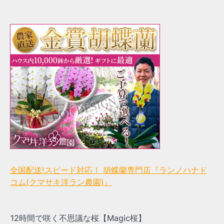
全国配送!スピード対応！ 胡蝶蘭専門店『ランノハナド
コム(クマサキ洋ラン農園)』
12時間で咲く不思議な桜【Magic桜】