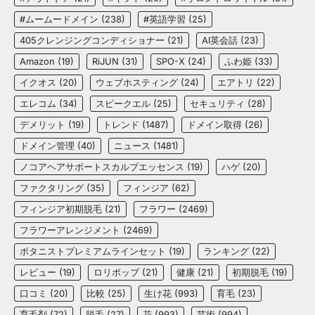
#ムームードメイン
(238)
#英語学習
(25)
405クレンジングコンディショナー
(21)
AI英会話
(23)
Amazon
(19)
RiJUN
(31)
SPO-X
(24)
ふわ姫
(33)
イクオス
(20)
ウェブホスティング
(24)
エアトリ
(22)
エレコム
(34)
スピークエル
(25)
セキュリティ
(28)
デメリット
(19)
トレンド
(1487)
ドメイン取得
(26)
ドメイン管理
(40)
ニュース
(1481)
ノコアヘアサポートスカルプエッセンス
(19)
ハゲ
(20)
ファクタリング
(35)
フィンジア
(62)
フィンジア初期脱毛
(21)
フラワー
(2469)
フラワーアレンジメント
(2469)
ボタニストプレミアムラインセット
(19)
ランキング
(22)
レビュー
(19)
ロリポップ
(21)
健康
(21)
初期脱毛
(19)
口コミ
(20)
比較
(25)
生け花
(993)
育毛
(23)
育毛剤
(72)
脱毛
(27)
花
(993)
芸術
(994)