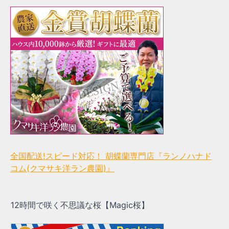
全国配送!スピード対応！ 胡蝶蘭専門店『ランノハナド
コム(クマサキ洋ラン農園)』
12時間で咲く不思議な桜【Magic桜】