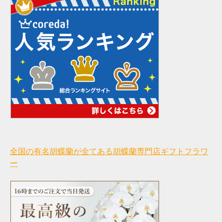
全国の有名胡蝶蘭が全てある胡蝶蘭専門店ギフトフラワ
ー