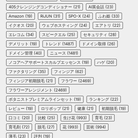
405クレンジングコンディショナー
(21)
AI英会話
(23)
Amazon
(19)
RiJUN
(31)
SPO-X
(24)
ふわ姫
(33)
イクオス
(20)
ウェブホスティング
(24)
エアトリ
(22)
エレコム
(34)
スピークエル
(25)
セキュリティ
(28)
デメリット
(19)
トレンド
(1487)
ドメイン取得
(26)
ドメイン管理
(40)
ニュース
(1481)
ノコアヘアサポートスカルプエッセンス
(19)
ハゲ
(20)
ファクタリング
(35)
フィンジア
(62)
フィンジア初期脱毛
(21)
フラワー
(2469)
フラワーアレンジメント
(2469)
ボタニストプレミアムラインセット
(19)
ランキング
(22)
レビュー
(19)
ロリポップ
(21)
健康
(21)
初期脱毛
(19)
口コミ
(20)
比較
(25)
生け花
(993)
育毛
(23)
育毛剤
(72)
脱毛
(27)
花
(993)
芸術
(994)
薄毛
(23)
評判
(19)