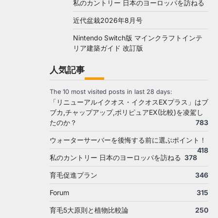
私のカントリー 日本のヨーロッパを訪ねる
近代盆栽2026年8月号
Nintendo Switch版 マインクラフトインテ
リア建築ガイド 改訂版
人気記事
The 10 most visited posts in last 28 days:
「リニューアルイクオス・イクオスEXプラス」はブ
ブカ,チャップアップ,ポリピュアEX(比較)を凌駕し
たのか？
783
ウォーターサーバーを後悔する前に選ぶポイント！
418
私のカントリー 日本のヨーロッパを訪ねる
378
育毛促進プラン
346
Forum
315
育毛5大原則と植物比較論
250