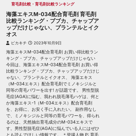
育毛剤比較・育毛剤比較ランキング
海藻エキスM-034配合育毛剤 育毛剤
比較ランキング・ブブカ、チャップア
ップだけじゃない、プランテルとイク
オス
ピカキチ
2023年10月9日
海藻エキスM-034配合育毛剤 お買い得比較ラン
キング・ブブカ、チャップアップだけじゃない
今回は、海藻エキスM-034配合育毛剤 お買い得
比較ランキング・ブブカ、チャップアップだけじ
ゃない、プランテルとイクオス、 海藻エキス
（M-034エキス）配合育毛剤でミノキシジルと
同等の育毛パワーを出す! が話題です。 男性型脱
毛症(AGA)に悩む、我われ脱毛薄毛ハゲは、何と
か海藻エキス-1（M-034エキス）配合育毛剤
を、お得に、お安く手に入れたい。 副作用なし
で、ミノキシジルと同等の育毛パワーを、得られ
るのは、天然抽出育毛成分のM-034エキスで
す。男性型脱毛症(AGA)に悩んでいる人にはぜひ
とも読んでほしい情報です。 ＊登場人物 P: 育毛