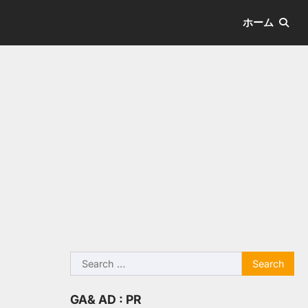
ホーム
Search
for:
GA& AD : PR