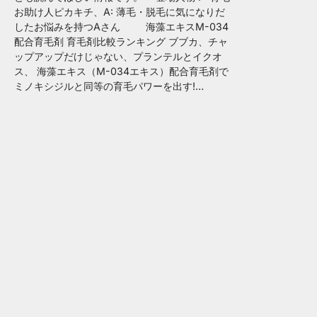
お助け人ピカキチ、A: 薄毛・脱毛に気になりだ
したお悩みを持つAさん 海藻エキスM-034
配合育毛剤 育毛剤比較ランキング ブブカ、チャ
ップアップだけじゃない、プランテルとイクオ
ス、 海藻エキス（M-034エキス）配合育毛剤で
ミノキシジルと同等の育毛パワーを出す!…