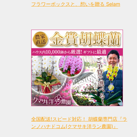
フラワーボックスと、想いを贈る Selam
全国配送!スピード対応！ 胡蝶蘭専門店『ラ
ンノハナドコム(クマサキ洋ラン農園)』