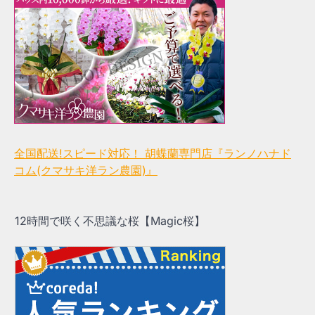
全国配送!スピード対応！ 胡蝶蘭専門店『ランノハナド
コム(クマサキ洋ラン農園)』
12時間で咲く不思議な桜【Magic桜】