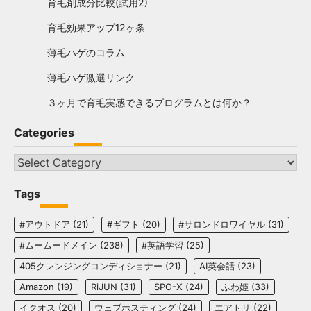
育毛剤成分比較(試用2)
育毛効果アップ12ヶ条
薄毛ハゲのコラム
薄毛ハゲ激選リンク
３ヶ月で育毛実感できるプログラムとは何か？
Categories
Categories
Tags
#アウトドア
(21)
#ギフト
(20)
#サロンドロワイヤル
(31)
#ムームードメイン
(238)
#英語学習
(25)
405クレンジングコンディショナー
(21)
AI英会話
(23)
Amazon
(19)
RiJUN
(31)
SPO-X
(24)
ふわ姫
(33)
イクオス
(20)
ウェブホスティング
(24)
エアトリ
(22)