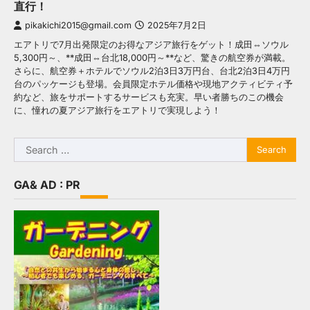
直行！
pikakichi2015@gmail.com
2025年7月2日
エアトリで7月出発限定のお得なアジア旅行をゲット！成田⇔ソウル
5,300円～、**成田⇔台北18,000円～**など、驚きの航空券が満載。
さらに、航空券＋ホテルでソウル2泊3日3万円台、台北2泊3日4万円
台のパッケージも登場。会員限定ホテル価格や現地アクティビティ予
約など、旅をサポートするサービスも充実。早い者勝ちのこの機会
に、憧れの夏アジア旅行をエアトリで実現しよう！
Search
for:
GA& AD : PR