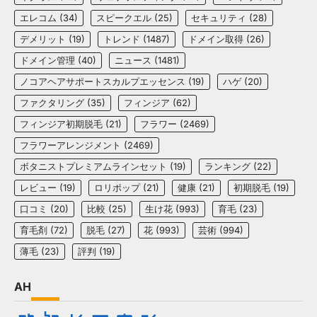
エレコム
(34)
スピークエル
(25)
セキュリティ
(28)
デメリット
(19)
トレンド
(1487)
ドメイン取得
(26)
ドメイン管理
(40)
ニュース
(1481)
ノコアヘアサポートスカルプエッセンス
(19)
ハゲ
(20)
ファクタリング
(35)
フィンジア
(62)
フィンジア初期脱毛
(21)
フラワー
(2469)
フラワーアレンジメント
(2469)
ボタニストプレミアムラインセット
(19)
ランキング
(22)
レビュー
(19)
ロリポップ
(21)
健康
(21)
初期脱毛
(19)
口コミ
(20)
比較
(25)
生け花
(993)
育毛
(23)
育毛剤
(72)
脱毛
(27)
花
(993)
芸術
(994)
薄毛
(23)
評判
(19)
AH