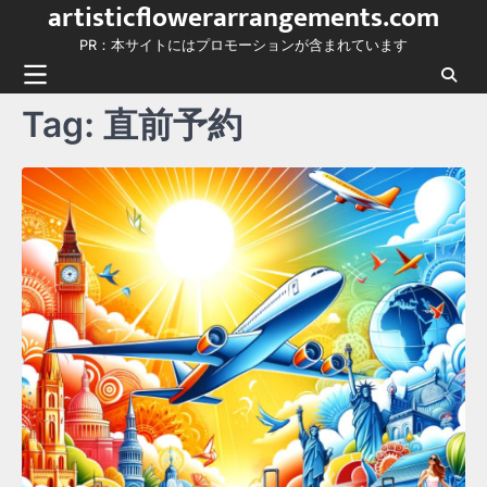
artisticflowerarrangements.com
Skip
to
PR：本サイトにはプロモーションが含まれています
content
Tag:
直前予約