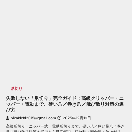
爪切り
失敗しない「爪切り」完全ガイド：高級クリッパー・ニ
ッパー・電動まで、硬い爪／巻き爪／飛び散り対策の選
び方
pikakichi2015@gmail.com
2025年12月19日
高級爪切り・ニッパー式・電動爪切りまで、硬い爪／厚い足爪／巻き
爪／飛び散り対策の選び方を徹底解説。切れ味・安全性・仕上がり