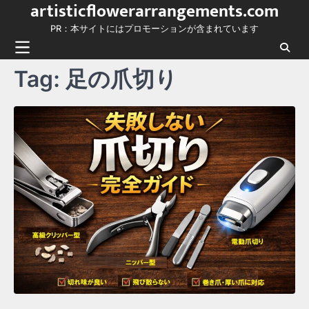
artisticflowerarrangements.com
Skip
to
PR：本サイトにはプロモーションが含まれています
content
Tag:
足の爪切り