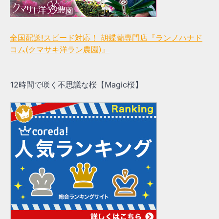
全国配送!スピード対応！ 胡蝶蘭専門店『ランノハナド
コム(クマサキ洋ラン農園)』
12時間で咲く不思議な桜【Magic桜】