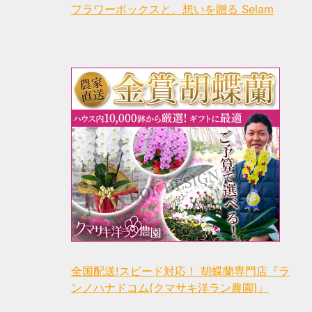
フラワーボックスと、想いを贈る Selam
全国配送!スピード対応！ 胡蝶蘭専門店『ラ
ンノハナドコム(クマサキ洋ラン農園)』