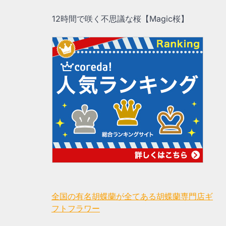
12時間で咲く不思議な桜【Magic桜】
全国の有名胡蝶蘭が全てある胡蝶蘭専門店ギ
フトフラワー