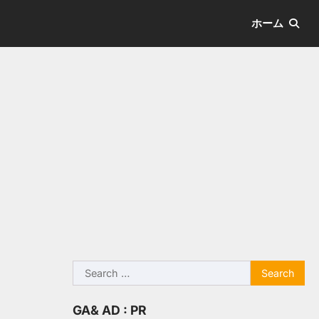
ホーム
Search
for:
GA& AD : PR