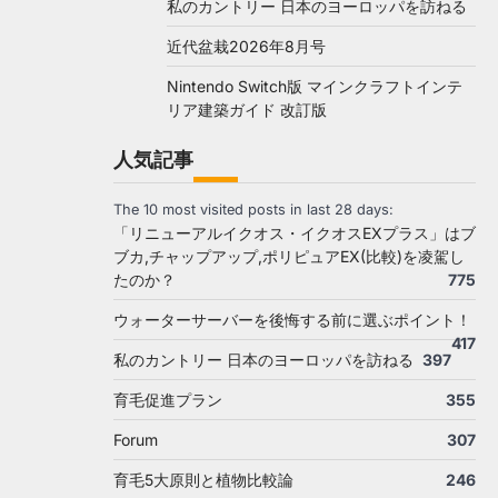
私のカントリー 日本のヨーロッパを訪ねる
近代盆栽2026年8月号
Nintendo Switch版 マインクラフトインテ
リア建築ガイド 改訂版
人気記事
The 10 most visited posts in last 28 days:
「リニューアルイクオス・イクオスEXプラス」はブ
ブカ,チャップアップ,ポリピュアEX(比較)を凌駕し
たのか？
775
ウォーターサーバーを後悔する前に選ぶポイント！
417
私のカントリー 日本のヨーロッパを訪ねる
397
育毛促進プラン
355
Forum
307
育毛5大原則と植物比較論
246