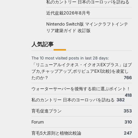
私のカントリー 日本のヨーロッパを訪ねる
近代盆栽2026年8月号
Nintendo Switch版 マインクラフトインテ
リア建築ガイド 改訂版
人気記事
The 10 most visited posts in last 28 days:
「リニューアルイクオス・イクオスEXプラス」はブ
ブカ,チャップアップ,ポリピュアEX(比較)を凌駕し
たのか？
766
ウォーターサーバーを後悔する前に選ぶポイント！
418
私のカントリー 日本のヨーロッパを訪ねる
382
育毛促進プラン
353
Forum
310
育毛5大原則と植物比較論
247