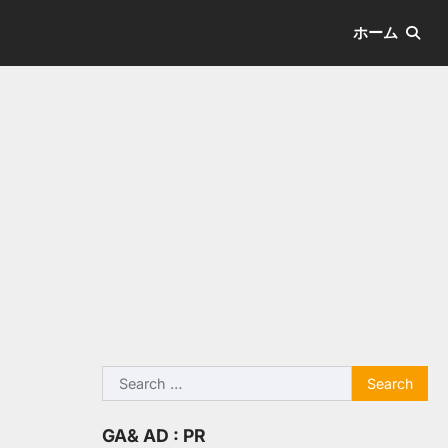
ホーム
Search
for:
GA& AD : PR