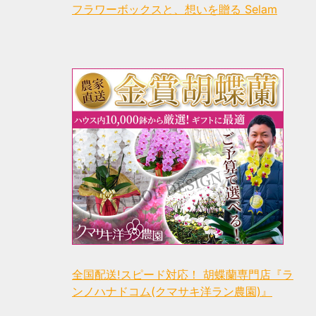
フラワーボックスと、想いを贈る Selam
全国配送!スピード対応！ 胡蝶蘭専門店『ラ
ンノハナドコム(クマサキ洋ラン農園)』