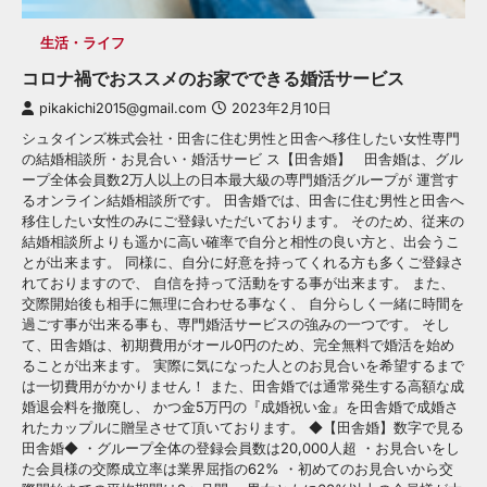
生活・ライフ
コロナ禍でおススメのお家でできる婚活サービス
pikakichi2015@gmail.com
2023年2月10日
シュタインズ株式会社・田舎に住む男性と田舎へ移住したい女性専門
の結婚相談所・お見合い・婚活サービ ス【田舎婚】 田舎婚は、グル
ープ全体会員数2万人以上の日本最大級の専門婚活グループが 運営す
るオンライン結婚相談所です。 田舎婚では、田舎に住む男性と田舎へ
移住したい女性のみにご登録いただいております。 そのため、従来の
結婚相談所よりも遥かに高い確率で自分と相性の良い方と、出会うこ
とが出来ます。 同様に、自分に好意を持ってくれる方も多くご登録さ
れておりますので、 自信を持って活動をする事が出来ます。 また、
交際開始後も相手に無理に合わせる事なく、 自分らしく一緒に時間を
過ごす事が出来る事も、専門婚活サービスの強みの一つです。 そし
て、田舎婚は、初期費用がオール0円のため、完全無料で婚活を始め
ることが出来ます。 実際に気になった人とのお見合いを希望するまで
は一切費用がかかりません！ また、田舎婚では通常発生する高額な成
婚退会料を撤廃し、 かつ金5万円の『成婚祝い金』を田舎婚で成婚さ
れたカップルに贈呈させて頂いております。 ◆【田舎婚】数字で見る
田舎婚◆ ・グループ全体の登録会員数は20,000人超 ・お見合いをし
た会員様の交際成立率は業界屈指の62% ・初めてのお見合いから交