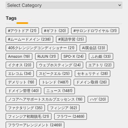
Categories
Tags
#アウトドア
(21)
#ギフト
(20)
#サロンドロワイヤル
(31)
#ムームードメイン
(238)
#英語学習
(25)
405クレンジングコンディショナー
(21)
AI英会話
(23)
Amazon
(19)
RiJUN
(31)
SPO-X
(24)
ふわ姫
(33)
イクオス
(20)
ウェブホスティング
(24)
エアトリ
(22)
エレコム
(34)
スピークエル
(25)
セキュリティ
(28)
デメリット
(19)
トレンド
(1487)
ドメイン取得
(26)
ドメイン管理
(40)
ニュース
(1481)
ノコアヘアサポートスカルプエッセンス
(19)
ハゲ
(20)
ファクタリング
(35)
フィンジア
(62)
フィンジア初期脱毛
(21)
フラワー
(2469)
フラワーアレンジメント
(2469)