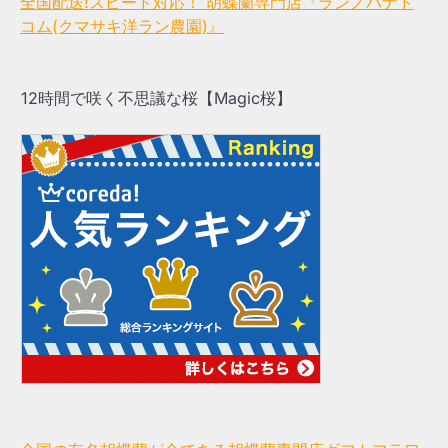
全国配送!スピード対応！ 胡蝶蘭専門店『ランノハナド
コム(クマサキ洋ラン農園)』
12時間で咲く不思議な桜【Magic桜】