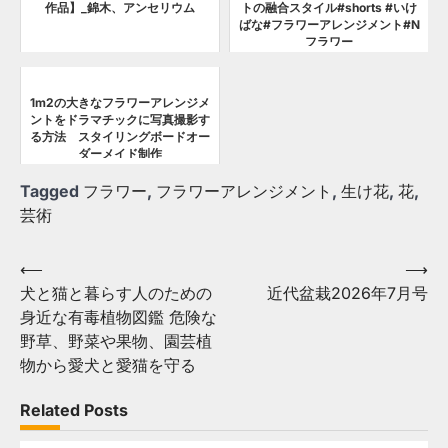
作品】_錦木、アンセリウム
トの融合スタイル#shorts #いけ
ばな#フラワーアレンジメント#N
フラワー
1m2の大きなフラワーアレンジメ
ントをドラマチックに写真撮影す
る方法 スタイリングボードオー
ダーメイド制作
Tagged
フラワー
,
フラワーアレンジメント
,
生け花
,
花
,
芸術
Post
⟵
⟶
犬と猫と暮らす人のための
近代盆栽2026年7月号
navigation
身近な有毒植物図鑑 危険な
野草、野菜や果物、園芸植
物から愛犬と愛猫を守る
Related Posts