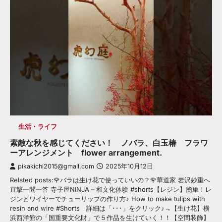
生活・ライフ
素敵な秋を感じてください！ ノバラ、白玉椿 フラワ
ーアレンジメント flower arrangement.
pikakichi2015@gmail.com
2025年10月12日
Related posts:🌹バラは生け花で使っていいの？🌹華道家 岩沢妙重へ
直撃一問一答 寺子屋NINJA – 和文化体験 #shorts【レジン】簡単！レ
ジンとワイヤーでチューリップの作り方♪ How to make tulips with
resin and wire #Shorts 詳細は「･･･」をクリック♪→【生け花】横
浜西洋館の「国重要文化財」で５作品を生けていく！！【空間装飾】