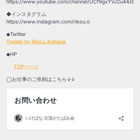
https://www.youtube.com/channel/UCf9gxYVJ2u44zbpJ
◆インスタグラム
https://www.instagram.com/rikou.o
◆Twitter
Tweets by Rikou_Ikebana
◆HP
TOPページ
◯お仕事のご依頼はこちら↓↓