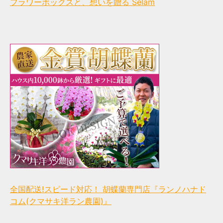
フラワーボックスと、想いを贈る Selam
全国配送!スピード対応！ 胡蝶蘭専門店『ランノハナド
コム(クマサキ洋ラン農園)』