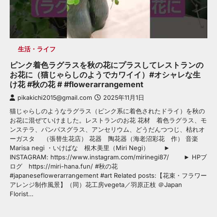
生活・ライフ
ピンク着色ラグラスを秋の花にプラスしてレストランの
お花に（猫じゃらしのようでカワイイ）#オシャレな生
け花 #秋の花 # #flowerarrangement
pikakichi2015@gmail.com
2025年11月1日
猫じゃらしのようなラグラス（ピンク系に着色されたドライ）を秋の
お花に混ぜていけました。レストランのお花 花材 着色ラグラス、モ
ンステラ、パンパスグラス、アンセリウム、どうだんつつじ、枯れオ
ーガスタ （張替生花店） 花器 陶花器（海老沼彩花 作） 音楽
Marisa negi ・いけばな 根木美里（Miri Negi） ►
INSTAGRAM: https://www.instagram.com/mirinegi87/ ► HPブ
ログ https://miri-hana.fun/ #秋の花
#japaneseflowerarrangement #art Related posts:【花束・フラワー
アレンジ制作風景】（同）花工房vegeta／羽原正枝 ＠Japan
Florist…