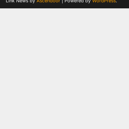
Link News by
Ascendoor
| Powered by
WordPress
.