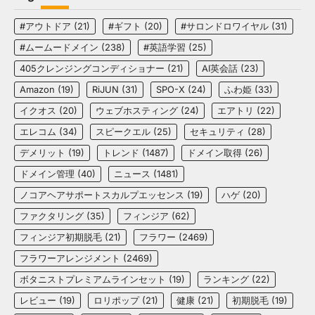
#アウトドア
(21)
#ギフト
(20)
#サロンドロワイヤル
(31)
#ムームードメイン
(238)
#英語学習
(25)
405クレンジングコンディショナー
(21)
AI英会話
(23)
Amazon
(19)
RiJUN
(31)
SPO-X
(24)
ふわ姫
(33)
イクオス
(20)
ウェブホスティング
(24)
エアトリ
(22)
エレコム
(34)
スピークエル
(25)
セキュリティ
(28)
デメリット
(19)
トレンド
(1487)
ドメイン取得
(26)
ドメイン管理
(40)
ニュース
(1481)
ノコアヘアサポートスカルプエッセンス
(19)
ハゲ
(20)
ファクタリング
(35)
フィンジア
(62)
フィンジア初期脱毛
(21)
フラワー
(2469)
フラワーアレンジメント
(2469)
ボタニストプレミアムラインセット
(19)
ランキング
(22)
レビュー
(19)
ロリポップ
(21)
健康
(21)
初期脱毛
(19)