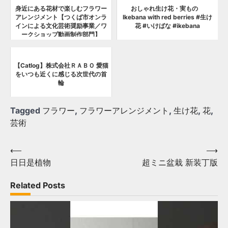
身近にある花材で楽しむフラワー
おしゃれ生け花・実もの
アレンジメント【つくば市オンラ
Ikebana with red berries #生け
インによる文化芸術奨励事業／ワ
花 #いけばな #ikebana
ークショップ動画制作部門】
【Catlog】株式会社ＲＡＢＯ 愛猫
をいつも近くに感じる次世代の首
輪
Tagged
フラワー
,
フラワーアレンジメント
,
生け花
,
花
,
芸術
Post
⟵
⟶
日日是植物
超ミニ盆栽 新装丁版
navigation
Related Posts