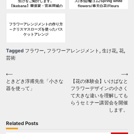
生けをご紹介します。
ズ/水仙/輪ゴム/Spring white
【Ikebana】華道家・宮本理城の
flowers/春天白花/Fleurs
生け花レッスン
blanches de printemps/ダイソ
ー水盤
フラワーアレンジメントの作り方
～クリスマスローズを使ったバス
ケットアレンジ
Tagged
フラワー
,
フラワーアレンジメント
,
生け花
,
花
,
芸術
Post
⟵
⟶
ときどき淳甫先生「小さな
【花の体験会】いけばなと
navigation
器を使って」
フラワーデザインの小さく
て大きな違いを理解しても
らうセミナー講習会を開催
します。
Related Posts