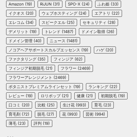
Amazon
(19)
RiJUN
(31)
SPO-X
(24)
ふわ姫
(33)
イクオス
(20)
ウェブホスティング
(24)
エアトリ
(22)
エレコム
(34)
スピークエル
(25)
セキュリティ
(28)
デメリット
(19)
トレンド
(1487)
ドメイン取得
(26)
ドメイン管理
(40)
ニュース
(1481)
ノコアヘアサポートスカルプエッセンス
(19)
ハゲ
(20)
ファクタリング
(35)
フィンジア
(62)
フィンジア初期脱毛
(21)
フラワー
(2469)
フラワーアレンジメント
(2469)
ボタニストプレミアムラインセット
(19)
ランキング
(22)
レビュー
(19)
ロリポップ
(21)
健康
(21)
初期脱毛
(19)
口コミ
(20)
比較
(25)
生け花
(993)
育毛
(23)
育毛剤
(72)
脱毛
(27)
花
(993)
芸術
(994)
薄毛
(23)
評判
(19)