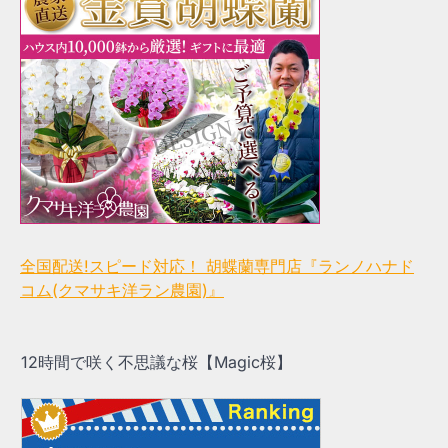
全国配送!スピード対応！ 胡蝶蘭専門店『ランノハナド
コム(クマサキ洋ラン農園)』
12時間で咲く不思議な桜【Magic桜】