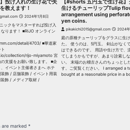
】投げ入れの生け花で失
【#shorts 五円玉で生け花
を教えます！
生けるチューリップTulip flo
arrangement using perforat
@gmail.com
2024年1月8日
yen coins.
クニックをマスターすれば投げ入
pikakichi2015@gmail.com
2024年
ります！ ■RIJO オンライン
庭の原種チューリップをグラスに生
.dmm.com/detail/4703/ ■華道家
た。 使うのは、5円玉。 剣山がなく
ート
はできるのです。 用語や生け方で、
.io/collection/rijo-miyamoto 宮
てしまうかもですが、あまり詮索し
の支援をお願い致します。 ■企
い。 末端のお稽古さんのちょっとし
、イベント主催者さまへ ホテ
す。ご笑覧ください。 I arranged a tul
飾 / 店舗装飾 / イベント用装
bought at a reasonable price in a b
装飾 / メディア取材 /
ds are marked
*