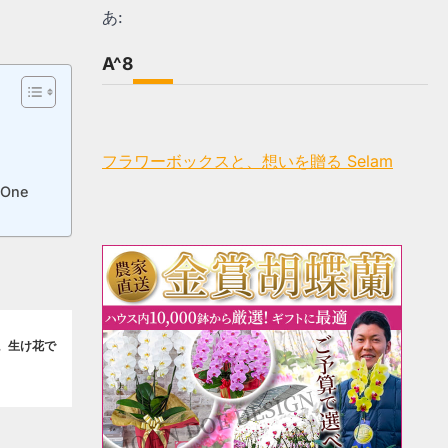
あ:
A^8
フラワーボックスと、想いを贈る Selam
One
。生け花で