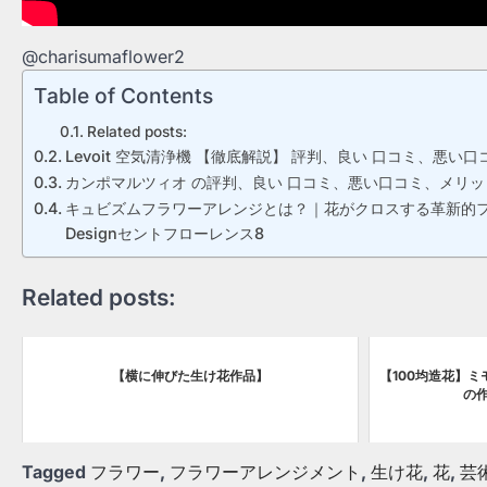
@charisumaflower2
Table of Contents
Related posts:
Levoit 空気清浄機 【徹底解説】 評判、良い 口コミ、悪い
カンポマルツィオ の評判、良い 口コミ、悪い口コミ、メリ
キュビズムフラワーアレンジとは？｜花がクロスする革新的フラワーアートCub
Designセントフローレンス8
Related posts:
【横に伸びた生け花作品】
【100均造花】
の
Tagged
フラワー
,
フラワーアレンジメント
,
生け花
,
花
,
芸