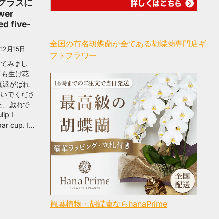
】グラスに
wer
ed five-
全国の有名胡蝶蘭が全てある胡蝶蘭専門店ギ
12月15日
フトフラワー
けてみまし
ても生け花
流派がばれ
ないでくださ
た、戯れで
ip I
oar cup. I…
観葉植物・胡蝶蘭ならhanaPrime