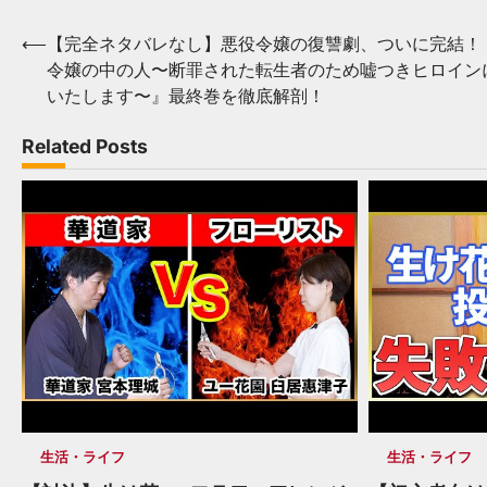
Post
⟵
【完全ネタバレなし】悪役令嬢の復讐劇、ついに完結！
令嬢の中の人〜断罪された転生者のため嘘つきヒロイン
navigation
いたします〜』最終巻を徹底解剖！
Related Posts
生活・ライフ
生活・ライフ