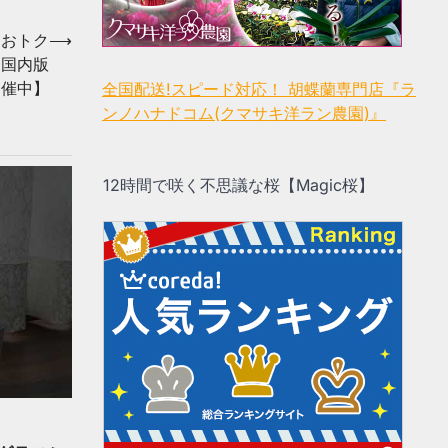
、おトク
⟶
リ国内版
ル開催中】
全国配送!スピード対応！ 胡蝶蘭専門店『ラ
ンノハナドコム(クマサキ洋ラン農園)』
12時間で咲く不思議な桜【Magic桜】