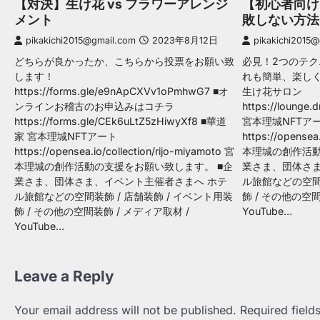
【対決】生け花 vs フラワーアレンジ
【初心者向け
メント
敗しない方法
pikakichi2015@gmail.com
2023年8月12日
pikakichi2015
どちらが良かったか、こちらから投票をお願い致
必見！2つのテ
します！
れも簡単、楽しくな
https://forms.gle/e9nApCXVv1oPmhwG7 ■オ
生け花サロン
ンラインお稽古のお申込みはコチラ
https://lounge
https://forms.gle/CEk6uLtZ5zHiwyXf8 ■華道
宮本理城NFTア
家 宮本理城NFTアート
https://opensea
https://opensea.io/collection/rijo-miyamoto 宮
本理城の創作活動
本理城の創作活動の支援をお願い致します。 ■企
業さま、団体さま
業さま、団体さま、イベント主催者さまへ ホテ
ル旅館などの空間装
ル旅館などの空間装飾 / 店舗装飾 / イベント用装
飾 / その他の空間
飾 / その他の空間装飾 / メディア取材 /
YouTube…
YouTube…
Leave a Reply
Your email address will not be published.
Required fiel