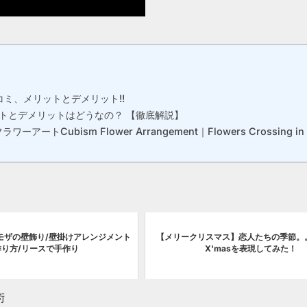
口コミ、メリットとデメリット!!
ットとデメリットはどうなの？ 【徹底解説】
ism Flower Arrangement｜Flowers Crossing in 
ミモザの壁飾り/壁掛けアレンジメント
【メリークリスマス】恋人たちの季節。
作り方/リースで手作り
X'masを表現してみた！
術