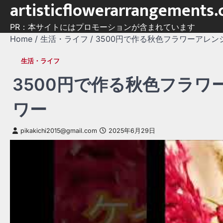
artisticflowerarrangements
Skip
to
PR：本サイトにはプロモーションが含まれています
content
Home
生活・ライフ
3500円で作る秋色フラワーアレンジメ
生活・ライフ
3500円で作る秋色フラワー
ワー
pikakichi2015@gmail.com
2025年6月29日