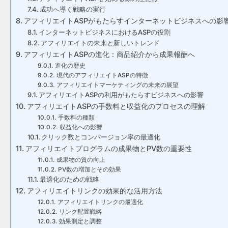
成功へ導く戦略の実行
アフィリエイトASPがもたらすインターネットビジネスへの影
インターネットビジネスにおけるASPの役割
アフィリエイトの未来と新しいトレンド
アフィリエイトASPの進化：商品紹介から成果報酬へ
進化の歴史
現代のアフィリエイトASPの特徴
アフィリエイトマーケティングの未来の展望
アフィリエイトASPの利用がもたらすビジネスへの影響
アフィリエイトASPの手数料と収益化のプロセスの理解
手数料の種類
収益化への影響
クリック数とコンバージョン率の最適化
アフィリエイトプログラムの成果物とPV数の重要性
成果物の質の向上
PV数の増加とその効果
最適化のための戦略
アフィリエイトリンクの効果的な活用方法
アフィリエイトリンクの最適化
リンク配置戦略
効果測定と調整