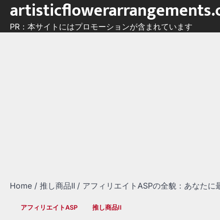
artisticflowerarrangements
Skip
to
PR：本サイトにはプロモーションが含まれています
content
Home
推し商品II
アフィリエイトASPの全貌：あなたに
アフィリエイトASP
推し商品II