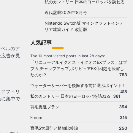
私のカントリー 日本のヨーロッパを訪ねる
近代盆栽2026年8月号
Nintendo Switch版 マインクラフトインテ
リア建築ガイド 改訂版
人気記事
レベルのア
た広告が見
The 10 most visited posts in last 28 days:
「リニューアルイクオス・イクオスEXプラス」はブ
ブカ,チャップアップ,ポリピュアEX(比較)を凌駕し
たのか？
783
ウォーターサーバーを後悔する前に選ぶポイント！
。アフィリ
418
私のカントリー 日本のヨーロッパを訪ねる
381
動に集中で
育毛促進プラン
354
Forum
315
育毛5大原則と植物比較論
250