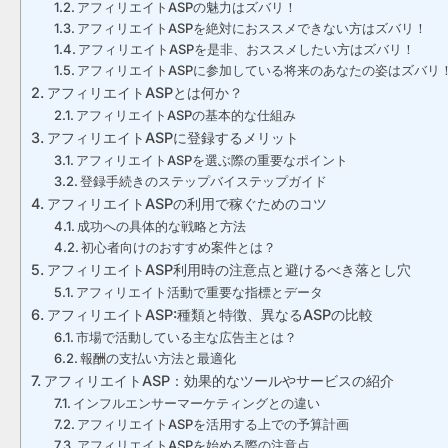
アフィリエイトASPの魅力はズバリ！
アフィリエイトASPを絶対におススメできない方はズバリ！
アフィリエイトASPを是非、おススメしたい方はズバリ！
アフィリエイトASPに参加している将来のあなたの姿はズバリ
アフィリエイトASPとは何か？
アフィリエイトASPの基本的な仕組み
アフィリエイトASPに登録するメリット
アフィリエイトASPを選ぶ際の重要なポイント
登録手続きのステップバイステップガイド
アフィリエイトASPの利用で稼ぐためのコツ
成功への具体的な戦略と方法
初心者向けのおすすめ案件とは？
アフィリエイトASP利用時の注意点と避けるべき落とし穴
アフィリエイト活動で重要な指標とデータ
アフィリエイトASP:種類と特徴、異なるASPの比較
市場で活動している主な広告主とは？
報酬の支払い方法と最適化
アフィリエイトASP：効果的なツールやサービスの紹介
インフルエンサーマーケティングとの違い
アフィリエイトASPを活用する上での予算計画
アフィリエイトASPを始める際の注意点