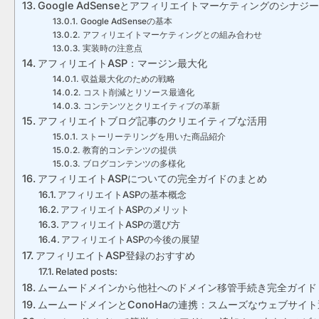
Google AdSenseとアフィリエイトマーケティングのシナジー
Google AdSenseの基本
アフィリエイトマーケティングとの組み合わせ
実装時の注意点
アフィリエイトASP：マージン最大化
収益最大化のための戦略
コスト削減とリソース最適化
コンテンツとクリエイティブの革新
アフィリエイトブログ記事のクリエイティブな活用
ストーリーテリングを用いた商品紹介
教育的コンテンツの提供
ブログコンテンツの多様化
アフィリエイトASPについての完全ガイドのまとめ
アフィリエイトASPの基本概念
アフィリエイトASPのメリット
アフィリエイトASPの選び方
アフィリエイトASPの今後の展望
アフィリエイトASP登録のおすすめ
Related posts:
ムームードメインから他社へのドメイン移管手続き完全ガイド
ムームードメインとConoHaの連携：スムーズなウェブサイ