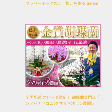
フラワーボックスと、想いを贈る Selam
全国配送!スピード対応！ 胡蝶蘭専門店『ラ
ンノハナドコム(クマサキ洋ラン農園)』