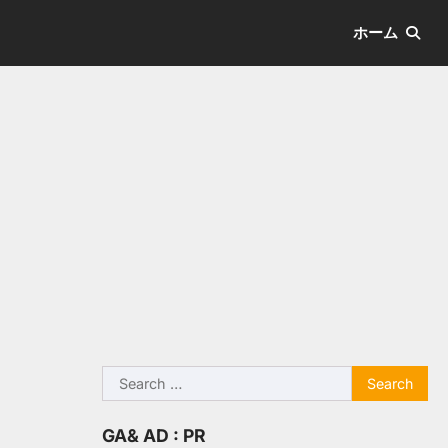
ホーム
Search
for:
GA& AD : PR