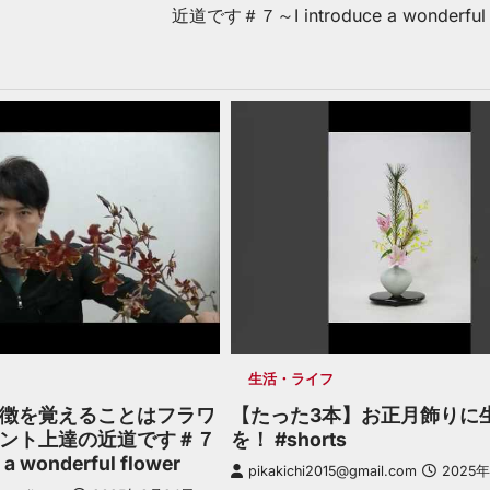
近道です＃７～I introduce a wonderful 
生活・ライフ
徴を覚えることはフラワ
【たった3本】お正月飾りに
ント上達の近道です＃７
を！ #shorts
 a wonderful flower
pikakichi2015@gmail.com
2025