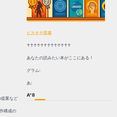
ピカキチ叢書
↑↑↑↑↑↑↑↑↑↑↑↑↑
あなたの読みたい本がここにある！
グラム:
あ:
A^8
の提案など
作構成の