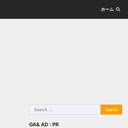
ホーム
Search
for:
GA& AD : PR