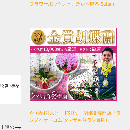
フラワーボックスと、想いを贈る Selam
形と真っ赤な
全国配送!スピード対応！ 胡蝶蘭専門店『ラ
ンノハナドコム(クマサキ洋ラン農園)』
ト上達の
⟶