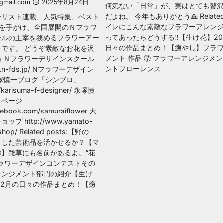
@gmail.com
2025年8月24日
何気ない「日常」が、実はとても贅
だよね。 今年もありがとう🙏 Related 
ーリスト連載、人気特集、ベスト
イレにこんな素敵なフラワーアレン
冊を手がけ、全国展開のＮフラワ
ってあったらどうする‼️【生け花】20
ールの主宰を務めるフラワーアー
日々の作品まとめ！【癒やし】フラ
です。 どうぞ素敵なお花を沢
メント 作品 ⑰ フラワーアレンジメン
 Ｎフラワーデザインスクール
ントフローレンス
w.n-fds.jp/ Nフラワーデザイン
塚慎一ブログ「シンブロ」
jp/karisuma-f-designer/ 永塚慎
クページ
cebook.com/samuraiflower 大
 http://www.yamato-
bshop/ Related posts:【野の
出した芸術品を活かせるか？【マ
②】雑草にも名前があるよ。“花
フラワーデザインコンテストその
レンジメント部門の紹介【生け
-12月の日々の作品まとめ！【癒