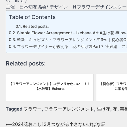
第一部です
主催 日本切花協会/ デザイン Ｎフラワーデザインスクー
Table of Contents
Related posts:
Simple Flower Arrangement – Ikebana Art #生け花 #flowe
斬新！キュビズム・フラワーアレンジメント#13-s｜初心者
フラワーデザイナーが教える 花の活け方Part７ 実践編 
Related posts:
【フラワーアレンジメント】コデマリかわいい！！！
【初心者】フラワ
【水波蓮】#shorts
に葉を巻
Tagged
フラワー
,
フラワーアレンジメント
,
生け花
,
花
,
芸
Post
⟵
2024花おこし12月つながる小さないけばな展