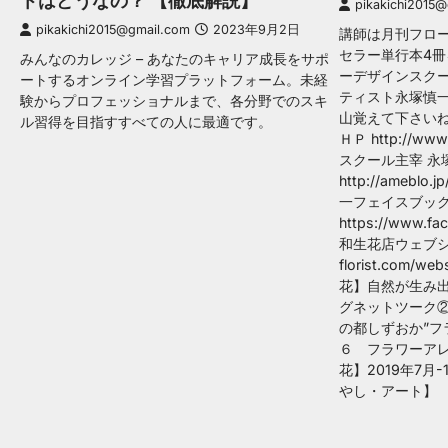
トはどうなの？ 【徹底解説】
pikakichi2015
pikakichi2015@gmail.com
2023年9月2日
講師は月刊フロ
セラー単行本4
みんなのカレッジ – あなたのキャリア成長をサポ
ーデザインスク
ートするオンライン学習プラットフォーム。未経
ティスト永塚慎一
験からプロフェッショナルまで、各分野でのスキ
山覚えて下さいね
ル習得を目指すすべての人に最適です。
ＨＰ http://ww
スクール主宰 永
http://ameblo.
一フェイスブッ
https://www.fa
和生花店ウェブショップ
florist.com/we
花】自然が生み
グネットツーク
の都しずおか”
６ フラワーア
花】2019年7月
やし・アート】