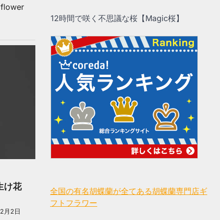
flower
12時間で咲く不思議な桜【Magic桜】
生け花
全国の有名胡蝶蘭が全てある胡蝶蘭専門店ギ
フトフラワー
年2月2日