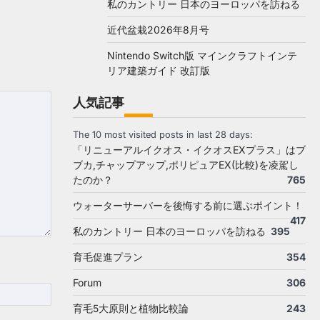
私のカントリー 日本のヨーロッパを訪ねる
近代盆栽2026年8月号
Nintendo Switch版 マインクラフトインテ
リア建築ガイド 改訂版
人気記事
The 10 most visited posts in last 28 days:
「リニューアルイクオス・イクオスEXプラス」はブ
ブカ,チャップアップ,ポリピュアEX(比較)を凌駕し
たのか？
765
ウォーターサーバーを後悔する前に選ぶポイント！
417
私のカントリー 日本のヨーロッパを訪ねる
395
育毛促進プラン
354
Forum
306
育毛5大原則と植物比較論
243