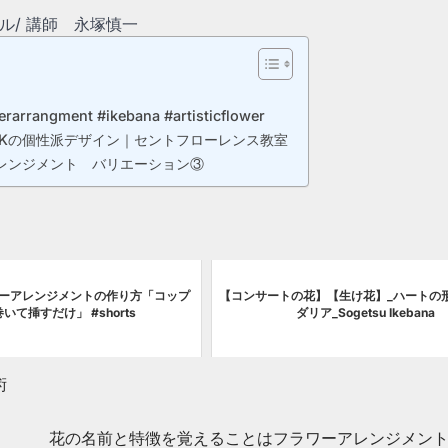
ル/ 講師 永塚慎一
rarrangment #ikebana #artisticflower
OKの個性派デザイン｜セントフローレンス教室
アレンジメント バリエーション③
ーアレンジメントの作り方「コップ
【コンサートの花】【生け花】_ハートの
いて挿すだけ」 #shorts
ダリア_Sogetsu Ikebana
術
花の名前と特徴を覚えることはフラワーアレンジメン