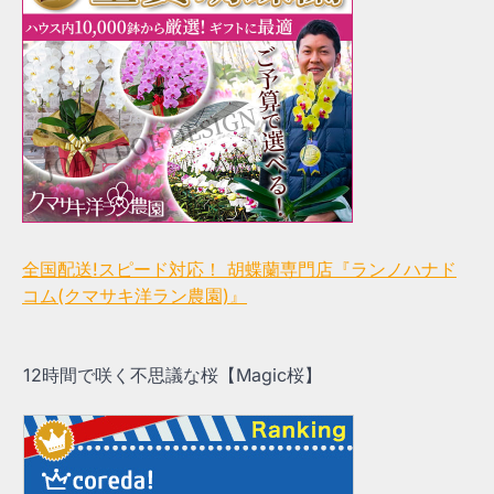
全国配送!スピード対応！ 胡蝶蘭専門店『ランノハナド
コム(クマサキ洋ラン農園)』
12時間で咲く不思議な桜【Magic桜】