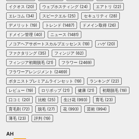
イクオス
(20)
ウェブホスティング
(24)
エアトリ
(22)
エレコム
(34)
スピークエル
(25)
セキュリティ
(28)
デメリット
(19)
トレンド
(1487)
ドメイン取得
(26)
ドメイン管理
(40)
ニュース
(1481)
ノコアヘアサポートスカルプエッセンス
(19)
ハゲ
(20)
ファクタリング
(35)
フィンジア
(62)
フィンジア初期脱毛
(21)
フラワー
(2469)
フラワーアレンジメント
(2469)
ボタニストプレミアムラインセット
(19)
ランキング
(22)
レビュー
(19)
ロリポップ
(21)
健康
(21)
初期脱毛
(19)
口コミ
(20)
比較
(25)
生け花
(993)
育毛
(23)
育毛剤
(72)
脱毛
(27)
花
(993)
芸術
(994)
薄毛
(23)
評判
(19)
AH