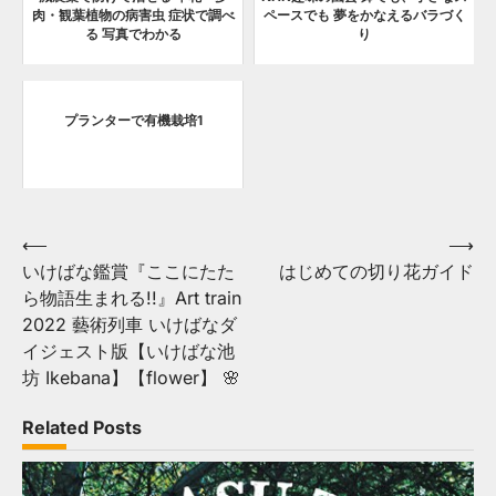
肉・観葉植物の病害虫 症状で調べ
ペースでも 夢をかなえるバラづく
る 写真でわかる
り
プランターで有機栽培1
Post
⟵
⟶
いけばな鑑賞『ここにたた
はじめての切り花ガイド
navigation
ら物語生まれる!!』Art train
2022 藝術列車 いけばなダ
イジェスト版【いけばな池
坊 Ikebana】【flower】 🌸
Related Posts