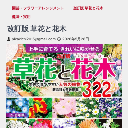
園芸・フラワーアレンジメント
改訂版 草花と花木
趣味・実用
改訂版 草花と花木
pikakichi2015@gmail.com
2026年5月28日