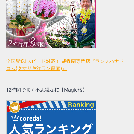
全国配送!スピード対応！ 胡蝶蘭専門店『ランノハナド
コム(クマサキ洋ラン農園)』
12時間で咲く不思議な桜【Magic桜】