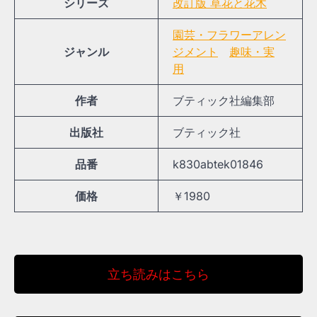
シリーズ
改訂版 草花と花木
園芸・フラワーアレン
ジャンル
ジメント
趣味・実
用
作者
ブティック社編集部
出版社
ブティック社
品番
k830abtek01846
価格
￥1980
立ち読みはこちら