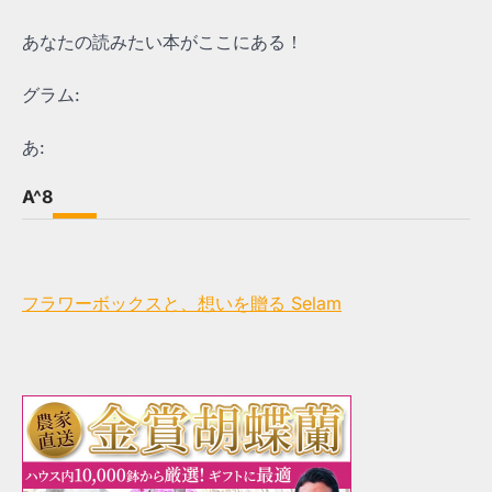
あなたの読みたい本がここにある！
グラム:
あ:
A^8
フラワーボックスと、想いを贈る Selam