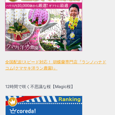
全国配送!スピード対応！ 胡蝶蘭専門店『ランノハナド
コム(クマサキ洋ラン農園)』
12時間で咲く不思議な桜【Magic桜】