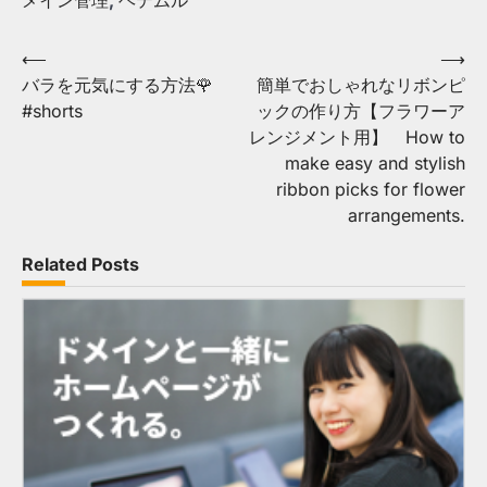
Post
⟵
⟶
バラを元気にする方法🌹
簡単でおしゃれなリボンピ
navigation
#shorts
ックの作り方【フラワーア
レンジメント用】 How to
make easy and stylish
ribbon picks for flower
arrangements.
Related Posts