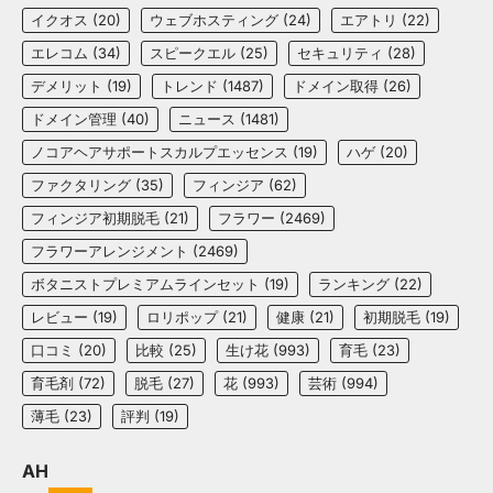
イクオス
(20)
ウェブホスティング
(24)
エアトリ
(22)
エレコム
(34)
スピークエル
(25)
セキュリティ
(28)
デメリット
(19)
トレンド
(1487)
ドメイン取得
(26)
ドメイン管理
(40)
ニュース
(1481)
ノコアヘアサポートスカルプエッセンス
(19)
ハゲ
(20)
ファクタリング
(35)
フィンジア
(62)
フィンジア初期脱毛
(21)
フラワー
(2469)
フラワーアレンジメント
(2469)
ボタニストプレミアムラインセット
(19)
ランキング
(22)
レビュー
(19)
ロリポップ
(21)
健康
(21)
初期脱毛
(19)
口コミ
(20)
比較
(25)
生け花
(993)
育毛
(23)
育毛剤
(72)
脱毛
(27)
花
(993)
芸術
(994)
薄毛
(23)
評判
(19)
AH