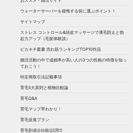
おススメ・婚活サイト
ウォーターサーバーを後悔する前に選ぶポイント！
サイトマップ
ストレス コントロール&頭皮マッサージで薄毛防止と勃
起力アップ（毛髪体験談）
ピカキチ叢書 売れ筋ランキングTOP10作品
婚活活動の中で成婚率が高い人の3つの性格の特徴を知っ
ておこう！
特定商取引法記載事項
育毛5大原則と植物比較論
育毛Q&A
育毛マップ早わかり！
育毛促進プラン
育毛剤成分比較(試用1)