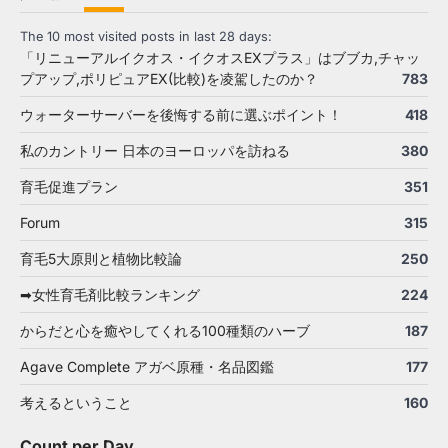
The 10 most visited posts in last 28 days:
「リニューアルイクオス・イクオスEXプラス」はブブカ,チャッ
プアップ,ポリピュアEX(比較)を凌駕したのか？
783
ウォーターサーバーを後悔する前に選ぶポイント！
418
私のカントリー 日本のヨーロッパを訪ねる
380
育毛促進プラン
351
Forum
315
育毛5大原則と植物比較論
250
➡女性育毛剤比較ランキング
224
からだと心を癒やしてくれる100種類のハーブ
187
Agave Complete アガベ原種・名品図鑑
177
考えるということ
160
Count per Day