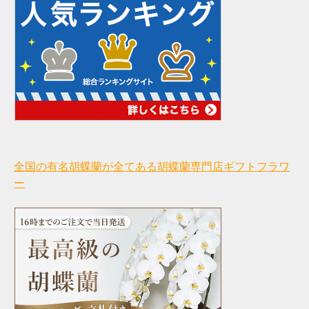
全国の有名胡蝶蘭が全てある胡蝶蘭専門店ギフトフラワ
ー