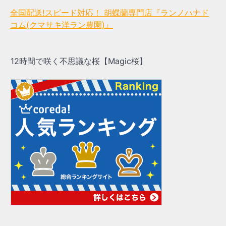
全国配送!スピード対応！ 胡蝶蘭専門店『ランノハナド
コム(クマサキ洋ラン農園)』
12時間で咲く不思議な桜【Magic桜】