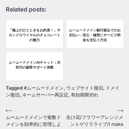
Related posts:
「極上のひとときをお約束！」サ
ムームードメイン銀行振込でのお
ロンドロワイヤルのチョコレート
支払い―安心・確実にサービス料
の魅力
金を支払う方法
ムームードメインAIチャット：次
世代の顧客サポート体験
Tagged
#ムームードメイン
,
ウェブサイト復旧
,
ドメイ
ン復旧
,
ネームサーバー再設定
,
有効期限切れ
Post
⟵
⟶
ムームードメインで複数ド
生け花/フラワーアレンジメ
navigation
メインを効率的に管理しよ
ントゲリラライブ/I make