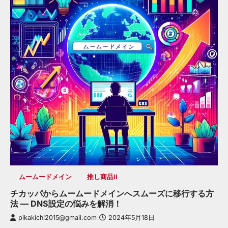
ムームードメイン
推し商品II
チカッパからムームードメインへスムーズに移行する方
法 — DNS設定の悩みを解消！
pikakichi2015@gmail.com
2024年5月18日