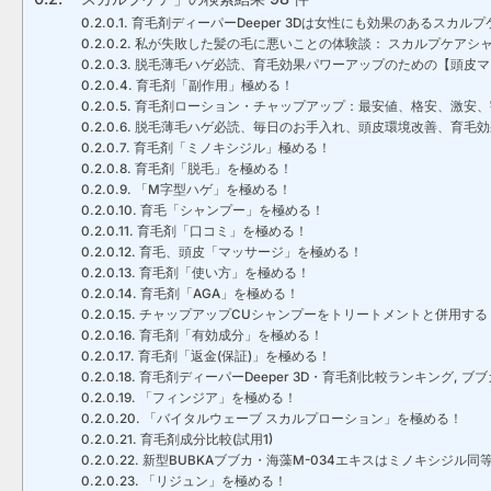
育毛剤ディーパーDeeper 3Dは女性にも効果のあるスカル
私が失敗した髪の毛に悪いことの体験談： スカルプケアシ
脱毛薄毛ハゲ必読、育毛効果パワーアップのための【頭皮マ
育毛剤「副作用」極める！
育毛剤ローション・チャップアップ：最安値、格安、激安、
脱毛薄毛ハゲ必読、毎日のお手入れ、頭皮環境改善、育毛効
育毛剤「ミノキシジル」極める！
育毛剤「脱毛」を極める！
「M字型ハゲ」を極める！
育毛「シャンプー」を極める！
育毛剤「口コミ」を極める！
育毛、頭皮「マッサージ」を極める！
育毛剤「使い方」を極める！
育毛剤「AGA」を極める！
チャップアップCUシャンプーをトリートメントと併用する
育毛剤「有効成分」を極める！
育毛剤「返金(保証)」を極める！
育毛剤ディーパーDeeper 3D・育毛剤比較ランキング, 
「フィンジア」を極める！
「バイタルウェーブ スカルプローション」を極める！
育毛剤成分比較(試用1)
新型BUBKAブブカ・海藻M-034エキスはミノキシジル同
「リジュン」を極める！