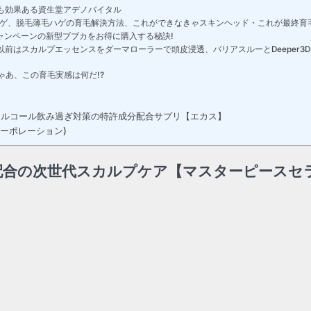
も効果ある資生堂アデノバイタル
A)ハゲ、脱毛薄毛ハゲの育毛解決方法、これができなきゃスキンヘッド・これが最終育
ャンペーンの新型ブブカをお得に購入する秘訣!
“以前はスカルプエッセンスをダーマローラーで頭皮浸透、バリアスルーとDeeper3
ゃあ、この育毛実感は何だ!?
修アルコール飲み過ぎ対策の特許成分配合サプリ【エカス】
ーポレーション)
A配合の次世代スカルプケア【マスターピースセ