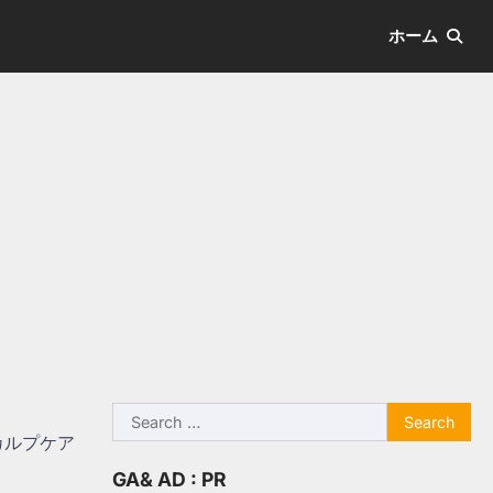
ホーム
Search
for:
カルプケア
GA& AD : PR