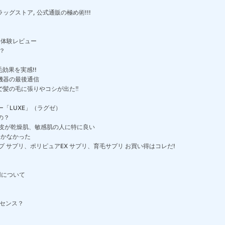
ラッグストア, 公式通販の極め術!!!
用体験レビュー
？
効果を実感!!
機器の最後通信
で髪の毛に張りやコシが出た‼
「LUXE」（ラグゼ）
の？
皮が乾燥肌、敏感肌の人に特に良い
しかなかった
 サプリ、ポリピュアEX サプリ、育毛サプリ お買い得はコレだ!
用について
ッセンス？