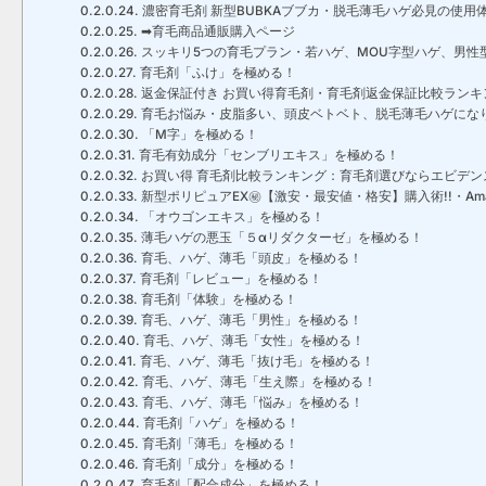
濃密育毛剤 新型BUBKAブブカ・脱毛薄毛ハゲ必見の使用
➡育毛商品通販購入ページ
スッキリ5つの育毛プラン・若ハゲ、MOU字型ハゲ、男性型
育毛剤「ふけ」を極める！
返金保証付き お買い得育毛剤・育毛剤返金保証比較ランキン
育毛お悩み・皮脂多い、頭皮ベトベト、脱毛薄毛ハゲにな
「M字」を極める！
育毛有効成分「センブリエキス」を極める！
お買い得 育毛剤比較ランキング：育毛剤選びならエビデンス
新型ポリピュアEX㊙【激安・最安値・格安】購入術!!・Ama
「オウゴンエキス」を極める！
薄毛ハゲの悪玉「５αリダクターゼ」を極める！
育毛、ハゲ、薄毛「頭皮」を極める！
育毛剤「レビュー」を極める！
育毛剤「体験」を極める！
育毛、ハゲ、薄毛「男性」を極める！
育毛、ハゲ、薄毛「女性」を極める！
育毛、ハゲ、薄毛「抜け毛」を極める！
育毛、ハゲ、薄毛「生え際」を極める！
育毛、ハゲ、薄毛「悩み」を極める！
育毛剤「ハゲ」を極める！
育毛剤「薄毛」を極める！
育毛剤「成分」を極める！
育毛剤「配合成分」を極める！