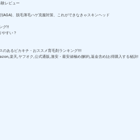
体験レビュー
(AGA)、脱毛薄毛ハゲ克服対策、これができなきゃスキンヘッド
グ!!
りやすい？
のあるピカキチ・おススメ育毛剤ランキング!!!
zon,楽天,ヤフオク,公式通販,激安・最安値極め(解約,返金含め)お得購入する秘訣!