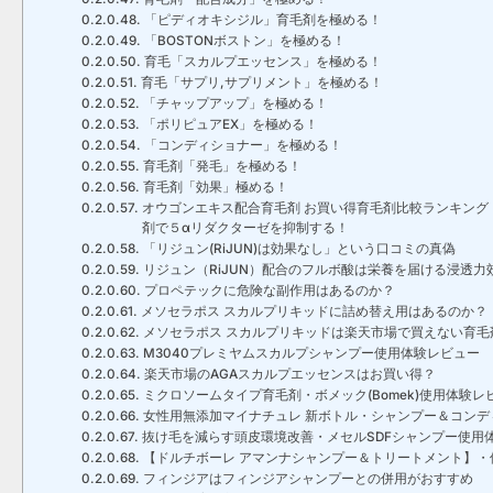
「ピディオキシジル」育毛剤を極める！
「BOSTONボストン」を極める！
育毛「スカルプエッセンス」を極める！
育毛「サプリ,サプリメント」を極める！
「チャップアップ」を極める！
「ポリピュアEX」を極める！
「コンディショナー」を極める！
育毛剤「発毛」を極める！
育毛剤「効果」極める！
オウゴンエキス配合育毛剤 お買い得育毛剤比較ランキン
剤で５αリダクターゼを抑制する！
「リジュン(RiJUN)は効果なし」という口コミの真偽
リジュン（RiJUN）配合のフルボ酸は栄養を届ける浸透力
プロペテックに危険な副作用はあるのか？
メソセラポス スカルプリキッドに詰め替え用はあるのか？
メソセラポス スカルプリキッドは楽天市場で買えない育毛
M3040プレミヤムスカルプシャンプー使用体験レビュー
楽天市場のAGAスカルプエッセンスはお買い得？
ミクロソームタイプ育毛剤・ボメック(Bomek)使用体験レ
女性用無添加マイナチュレ 新ボトル・シャンプー＆コンデ
抜け毛を減らす頭皮環境改善・メセルSDFシャンプー使用
【ドルチボーレ アマンナシャンプー＆トリートメント】・
フィンジアはフィンジアシャンプーとの併用がおすすめ