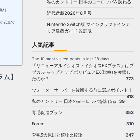
私のカントリー 日本のヨーロッパを訪ねる
毛剤
近代盆栽2026年8月号
Dが安全で
Nintendo Switch版 マインクラフトインテ
リア建築ガイド 改訂版
人気記事
The 10 most visited posts in last 28 days:
「リニューアルイクオス・イクオスEXプラス」はブ
ブカ,チャップアップ,ポリピュアEX(比較)を凌駕し
ラム】
たのか？
773
ウォーターサーバーを後悔する前に選ぶポイント！
418
私のカントリー 日本のヨーロッパを訪ねる
391
育毛促進プラン
353
Forum
310
育毛5大原則と植物比較論
247