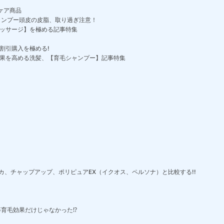
プケア商品
ャンプー頭皮の皮脂、取り過ぎ注意！
ッサージ】を極める記事特集
割引購入を極める!
果を高める洗髪、【育毛シャンプー】記事特集
ブブカ、チャップアップ、ポリピュアEX（イクオス、ペルソナ）と比較する!!
等育毛効果だけじゃなかった⁉