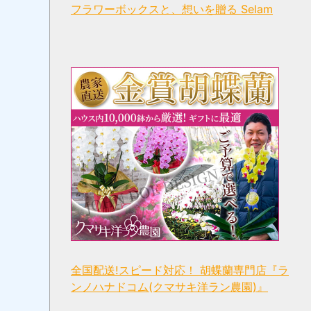
フラワーボックスと、想いを贈る Selam
全国配送!スピード対応！ 胡蝶蘭専門店『ラ
ンノハナドコム(クマサキ洋ラン農園)』