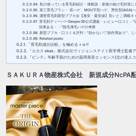
私の使っている育毛剤紹介・体験談：産後の抜け毛対策に
第三育毛プラン・ 若ハゲ、MOU字型ハゲ、男性型(AG
濃密育毛剤新型ブブカ㊙【激安・最安値】良いとこ満載キ
育毛剤ディーパーDeeper3D公式通販・レビュー口コミ：
効果ある・・”脱毛薄毛ハゲの考察
新型ブブカ・口コミ＆評判：”効かない”,”副作用あり”、じ
Related posts:
「育毛剤成分比較」を極める + α !!
「エカス ekas」株式会社ヴィジョンステイト医学博士監
『ピンテ』年齢手肌のための薬用美容エッセンス(北の達人コ
ＳＡＫＵＲＡ物産株式会社 新規成分NcP