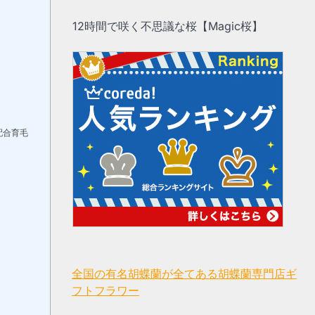
12時間で咲く不思議な桜【Magic桜】
配合育毛
全国の有名胡蝶蘭が全てある胡蝶蘭専門店ギ
フトフラワー