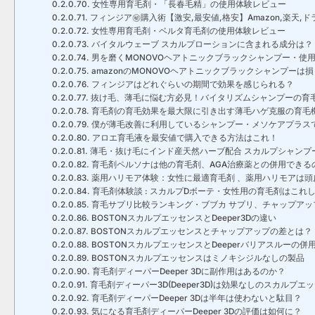
女性専用育毛剤・「長春毛精」の使用体験レビュー
フィンジア㊙購入術【激安,最安値,格安】Amazon,楽天,ド
女性専用育毛剤・ベルタ育毛剤の使用体験レビュー
バイタルウェーブ スカルプローションに含まれる成分は？
男を磨くMONOVOヘアトニックブラックシャンプー・使
amazonのMONOVOヘアトニックブラックシャンプーは損
フィンジアはどれぐらいの期間で効果を感じられる？
抜け毛、薄毛に悩む方必見！バイタリズムシャンプーの育毛
育毛剤の育毛効果を最大限に引き出す薄毛ハゲ克服の育毛
僕が薄毛改善に利用しているシャンプー・メソケアプラス
アロエ育毛液を最安値で購入できる方法はこれ！
薄毛・抜け毛にインド産天然ハーブ配合 スカルプシャンプー
育毛剤ペルソナは他の育毛剤、AGA治療薬との併用できる
薬用ハリモア体験：女性に最適育毛剤 、薬用ハリモアは頭
育毛剤体験談 : スカルプDボーテ・女性用の育毛剤はこれ
育毛サプリ比較ランキング・ブブカ サプリ、チャップアップ
BOSTONスカルプエッセンスとDeeper3Dの違い
BOSTONスカルプエッセンスとチャップアップの差とは？
BOSTONスカルプエッセンスとDeeperバリアスルーの併
BOSTONスカルプエッセンスはミノキシジルなしの製品
育毛剤ディーパーDeeper 3Dに副作用はあるのか？
育毛剤ディーパー3D(Deeper3D)は効果なしのスカルプエ
育毛剤ディーパーDeeper 3Dは半年は使わないと駄目？
気になる育毛剤ディーパーDeeper 3Dの評価は如何に？