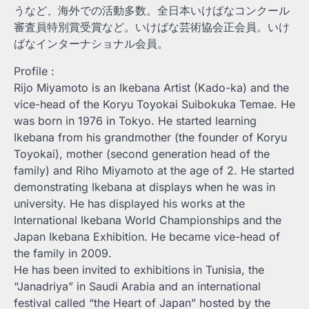
うなど、海外での活動多数。全日本いけばなコンクール
審査員特別賞受賞など。いけばな芸術協会正会員。いけ
ばなインターナショナル会員。
Profile :
Rijo Miyamoto is an Ikebana Artist (Kado-ka) and the
vice-head of the Koryu Toyokai Suibokuka Temae. He
was born in 1976 in Tokyo. He started learning
Ikebana from his grandmother (the founder of Koryu
Toyokai), mother (second generation head of the
family) and Riho Miyamoto at the age of 2. He started
demonstrating Ikebana at displays when he was in
university. He has displayed his works at the
International Ikebana World Championships and the
Japan Ikebana Exhibition. He became vice-head of
the family in 2009.
He has been invited to exhibitions in Tunisia, the
“Janadriya” in Saudi Arabia and an international
festival called “the Heart of Japan” hosted by the