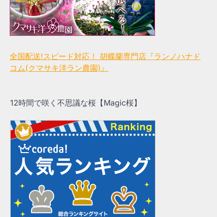
全国配送!スピード対応！ 胡蝶蘭専門店『ランノハナド
コム(クマサキ洋ラン農園)』
12時間で咲く不思議な桜【Magic桜】