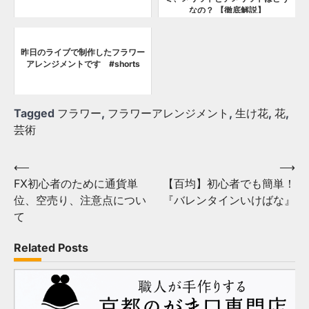
なの？ 【徹底解説】
昨日のライブで制作したフラワー
アレンジメントです #shorts
Tagged
フラワー
,
フラワーアレンジメント
,
生け花
,
花
,
芸術
Post
⟵
⟶
FX初心者のために通貨単
【百均】初心者でも簡単！
navigation
位、空売り、注意点につい
『バレンタインいけばな』
て
Related Posts