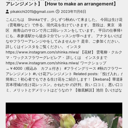
アレンジメント】【How to make an arrangement】
pikakichi2015@gmail.com
2023年11月6日
こんにちは Shinkaです。少しずつ秋めいて来ました。 今回は生け花
（雲竜柳など）で作る、現代花を生けていきます。 普段は、東京 港
区 南青山のサロンで月に2回レッスンをしています。 平日の仕事帰り
にも、表参道駅から徒歩２分でレッスンが学べます。 アナタもいけば
なやフラワーアレンジやをしてみませんか？ 是非、ご参加ください。
詳しくはインスタをご覧ください。 インスタ
https://www.instagram.com/shinka.miwa/ 【花材】 雲竜柳・クルク
マ・ワックスフラワーグレビレア・ 詳しくは インスタまで
https://www.instagram.com/shinka.miwa/ ワークショップ
→￥4000（税込み カフェ付き） #フライングリース #秋のフラワー
アレンジメント #いけ花アレンジメント Related posts:「投げ入れ」が
簡単に！初心者でもできる生け花をご紹介します！【Ikebana】華道家
宮本理城の生け花レッスン。かねたや の評判、良い 口コミ、悪い口コ
ミ、メリットとデメリットはどうなの？ 【徹底解説】池坊【いけばな…