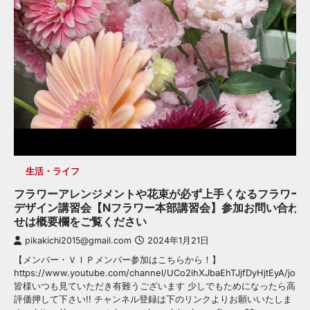
生活・ライフ
フラワーアレンジメントや花束が必ず上手くなるフラワー
デザイン講習会【Nフラワー本部講習会】参加お問い合わ
せは概要欄をご覧ください
pikakichi2015@gmail.com
2024年1月21日
【メンバー・ＶＩＰメンバー参加はこちらから！】
https://www.youtube.com/channel/UCo2ihXJbaEhTJjfDyHjtEyA/join
皆様いつも見ていただき有難うございます 少しでもためになったら高
評価押して下さい!! チャンネル登録は下のリンクよりお願いいたしま