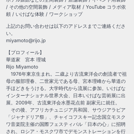
/ その他の空間装飾 / メディア取材 / YouTube コラボ依
頼 / いけばな体験 / ワークショップ
上記のお問い合わせは以下のアドレスまでご連絡くださ
い。
miyamoto@rijo.jp
【プロフィール】
華道家 宮本 理城
Rijo Miyamoto
1976年東京生まれ。二歳より古流東洋会の創流者で祖
母の服部理春、二世家元である母、宮本理峰から華道の
手ほどきをうける。大学時代から流展に参加。いけばな
インターナショナル世界大会、日本いけばな芸術展に出
展。2009年、古流東洋会水墨花点前 副家元に就任。
その後、アフリカチュニジア共和国、サウジアラビア
「ジャナドリア祭」、チャイコフスキー記念国立モスク
ワ音楽院主催の国際フェスティバル「日本の心」に招聘
され、ロシア・モスクワ市でデモンストレーションを行