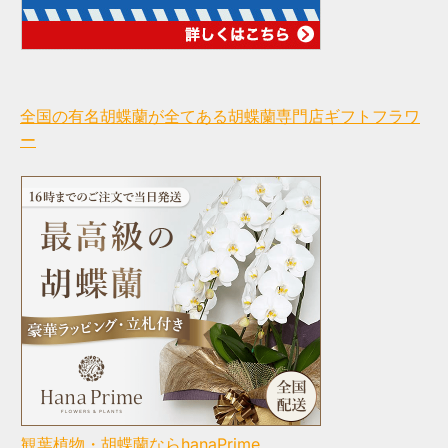
全国の有名胡蝶蘭が全てある胡蝶蘭専門店ギフトフラワ
ー
観葉植物・胡蝶蘭ならhanaPrime