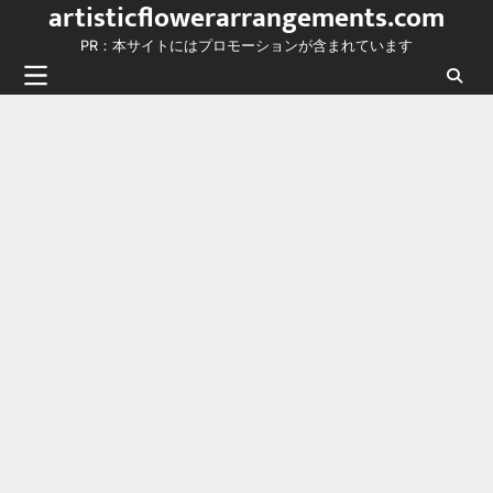
artisticflowerarrangements.com
Skip
to
PR：本サイトにはプロモーションが含まれています
content