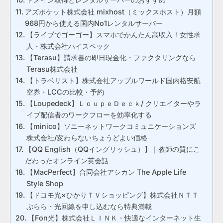
アズポケット株式会社 mixhost（ミックスホスト）月額
968円から使える国内No1レンタルサーバー
【ライブでゴーゴー】スマホでかんたん高収入！女性求
人・株式会社ハイスペック
【Terasu】請求書の即日現金化・ファクタリングなら
Terasu株式会社
【トラベリスト】株式会社アップルワールド国内格安航
空券・LCCの比較・予約
【Loupedeck】ＬｏｕｐｅＤｅｃｋ/ クリエイターやラ
イブ配信者のワークフローを効率化する
【minico】ソニーネットワークコミュニケーションズ
株式会社/変わらないちょうどよい価格
【QQ English（QQイングリッシュ）】｜教師の質にこ
だわったオンライン英会話
【MacPerfect】合同会社アシカン The Apple Life
Style Shop
【ドコモ光×ひかりＴＶショッピング】株式会社ＮＴＴ
ぷらら・光回線を申し込むなら特典満載
【Fon光】株式会社ＬＩＮＫ・快適なインターネット生