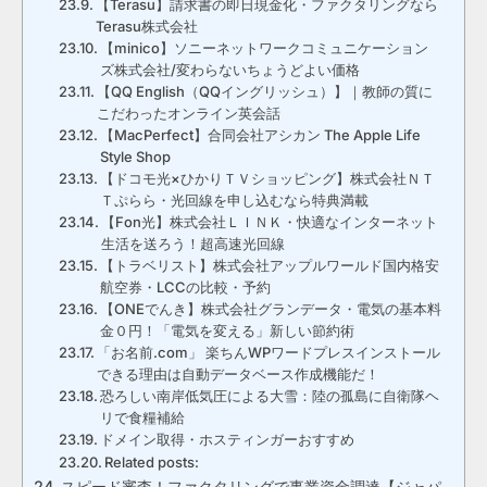
【Terasu】請求書の即日現金化・ファクタリングなら
Terasu株式会社
【minico】ソニーネットワークコミュニケーション
ズ株式会社/変わらないちょうどよい価格
【QQ English（QQイングリッシュ）】｜教師の質に
こだわったオンライン英会話
【MacPerfect】合同会社アシカン The Apple Life
Style Shop
【ドコモ光×ひかりＴＶショッピング】株式会社ＮＴ
Ｔぷらら・光回線を申し込むなら特典満載
【Fon光】株式会社ＬＩＮＫ・快適なインターネット
生活を送ろう！超高速光回線
【トラベリスト】株式会社アップルワールド国内格安
航空券・LCCの比較・予約
【ONEでんき】株式会社グランデータ・電気の基本料
金０円！「電気を変える」新しい節約術
「お名前.com」 楽ちんWPワードプレスインストール
できる理由は自動データベース作成機能だ！
恐ろしい南岸低気圧による大雪：陸の孤島に自衛隊ヘ
リで食糧補給
ドメイン取得・ホスティンガーおすすめ
Related posts:
スピード審査！ファクタリングで事業資金調達【ジャパ