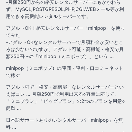
-月額250円からの格安レンタルサーバーにもかかわら
ず、MySQL,POSTGRESQL,PHP,CGI.WEBメール等が利
用できる高機能レンタルサーバーです。
アダルトOK！格安レンタルサーバー「minipop」を使っ
てみた
-アダルトOKなレンタルサーバーで月額料金が安いとこ
ろは少ないのですが、アダルト可能・高機能・格安で月
額250円〜の「minipop（ミニポップ）」という …
minipop（ミニポップ）の評価・評判・口コミ – ネット
で稼ぐ
アダルト可で「格安・高機能」なレンタルサーバーとい
えばコレ … 月額250円で利用出来る○容量に応じて、
「ミニプラン」「ビッグプラン」の2つのプランを用意○
簡単 …
日本語サポートありのレンタルサーバ「minipop」を無
料 …