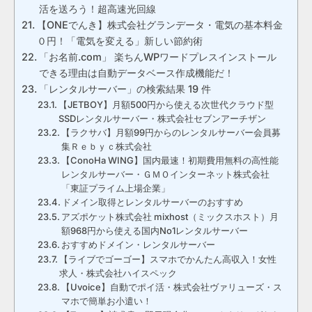
活を送ろう！超高速光回線
【ONEでんき】株式会社グランデータ・電気の基本料金
０円！「電気を変える」新しい節約術
「お名前.com」 楽ちんWPワードプレスインストール
できる理由は自動データベース作成機能だ！
「レンタルサーバー」の検索結果 19 件
【JETBOY】月額500円から使える次世代クラウド型
SSDレンタルサーバー・株式会社セブンアーチザン
【ラクサバ】月額99円からのレンタルサーバー会員募
集Ｒｅｂｙｃ株式会社
【ConoHa WING】国内最速！初期費用無料の高性能
レンタルサーバー・ＧＭＯインターネット株式会社
「東証プライム上場企業」
ドメイン取得とレンタルサーバーのおすすめ
アズポケット株式会社 mixhost（ミックスホスト）月
額968円から使える国内No1レンタルサーバー
おすすめドメイン・レンタルサーバー
【ライブでゴーゴー】スマホでかんたん高収入！女性
求人・株式会社ハイスペック
【Uvoice】自動でポイ活・株式会社ヴァリューズ・ス
マホで簡単お小遣い！