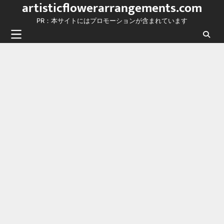
artisticflowerarrangements.com
Skip
to
PR：本サイトにはプロモーションが含まれています
content