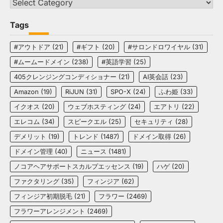
Categories
Tags
#アウトドア
(21)
#ギフト
(20)
#サロンドロワイヤル
(31)
#ムームードメイン
(238)
#英語学習
(25)
405クレンジングコンディショナー
(21)
AI英会話
(23)
Amazon
(19)
RiJUN
(31)
SPO-X
(24)
ふわ姫
(33)
イクオス
(20)
ウェブホスティング
(24)
エアトリ
(22)
エレコム
(34)
スピークエル
(25)
セキュリティ
(28)
デメリット
(19)
トレンド
(1487)
ドメイン取得
(26)
ドメイン管理
(40)
ニュース
(1481)
ノコアヘアサポートスカルプエッセンス
(19)
ハゲ
(20)
ファクタリング
(35)
フィンジア
(62)
フィンジア初期脱毛
(21)
フラワー
(2469)
フラワーアレンジメント
(2469)