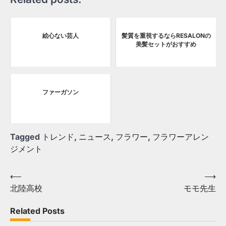
絵心ない芸人
髪質を重視するならRESALONの
美髪セットがおすすめ
ファーガソン
Tagged
トレンド
,
ニュース
,
フラワー
,
フラワーアレン
ジメント
Post
⟵
⟶
北陸高校
モモ先生
navigation
Related Posts