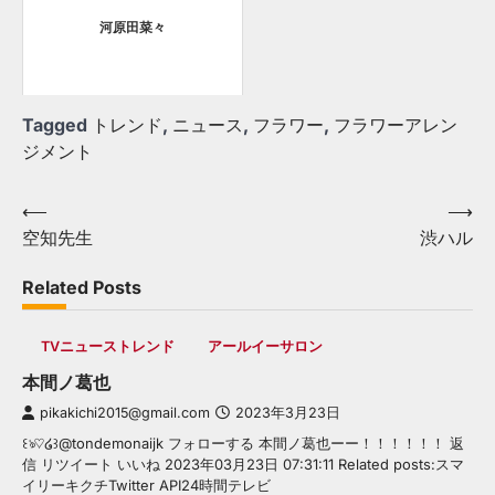
河原田菜々
Tagged
トレンド
,
ニュース
,
フラワー
,
フラワーアレン
ジメント
Post
⟵
⟶
空知先生
渋ハル
navigation
Related Posts
TVニューストレンド
アールイーサロン
本間ノ葛也
pikakichi2015@gmail.com
2023年3月23日
꒰ঌ♡໒꒱@tondemonaijk フォローする 本間ノ葛也ーー！！！！！！ 返
信 リツイート いいね 2023年03月23日 07:31:11 Related posts:スマ
イリーキクチTwitter API24時間テレビ