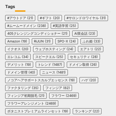
Tags
#アウトドア
(21)
#ギフト
(20)
#サロンドロワイヤル
(31)
#ムームードメイン
(238)
#英語学習
(25)
405クレンジングコンディショナー
(21)
AI英会話
(23)
Amazon
(19)
RiJUN
(31)
SPO-X
(24)
ふわ姫
(33)
イクオス
(20)
ウェブホスティング
(24)
エアトリ
(22)
エレコム
(34)
スピークエル
(25)
セキュリティ
(28)
デメリット
(19)
トレンド
(1487)
ドメイン取得
(26)
ドメイン管理
(40)
ニュース
(1481)
ノコアヘアサポートスカルプエッセンス
(19)
ハゲ
(20)
ファクタリング
(35)
フィンジア
(62)
フィンジア初期脱毛
(21)
フラワー
(2469)
フラワーアレンジメント
(2469)
ボタニストプレミアムラインセット
(19)
ランキング
(22)