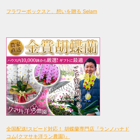
フラワーボックスと、想いを贈る Selam
全国配送!スピード対応！ 胡蝶蘭専門店『ランノハナド
コム(クマサキ洋ラン農園)』