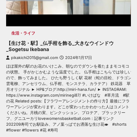
生活・ライフ
【生け花・駅】_仏手柑を飾る_大きなウインドウ
_Sogetsu Ikebana
pikakichi2015@gmail.com
2024年1月17日
ほぼ屋外の駅のお花のいけこみ、朝なのでダウンを着たままモコモコ
の状態。 手がかじかむような温度でした。 仏手柑はこちらでは珍しい
ので、飾ってみました。 ひたち野うしく駅 花材（蛇の目松、ドラゴン
雲竜柳、アンセリウム、仏手柑、モンステラ、カラテア） 鉄花器 草
月オリジナル ► HP&ブログ:http://miri-hana.fun/ ► INSTAGRAM:
https://www.instagram.com/mirinegi87/ #いけばな #草月流 #駅
の花 Related posts:【フラワーアレンジメントの作り方】最後にフラ
ワーアレンジが変わります。どこが変わったかわかった人はコメント
くださいね。月桃の実、ピンクッション、プロテア、ブラックリー
フ、グニユーカリlovewomensbasketball.com：記事リンク
202209寿司でお馴染み、アノ葉っぱでお洒落な生け花🍣 #shorts
#flower #flowers #花 #寿司