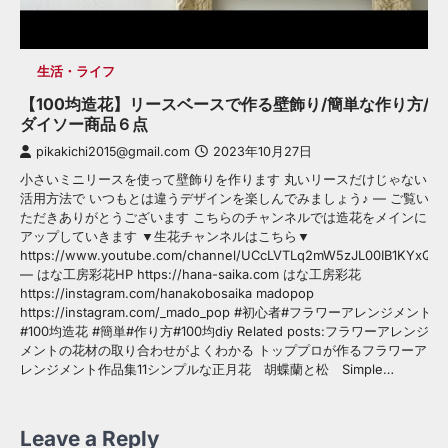
生活・ライフ
【100均造花】リースベースで作る壁飾り/簡単な作り方/
ダイソー商品６点
pikakichi2015@gmail.com
2023年10月27日
小さいミニリースを使って壁飾りを作ります 丸いリースだけじゃない
活用方法で いつもとは違うデザインを楽しんでみましょう♪ — ご覧い
ただきありがとうございます こちらのチャンネルでは造花をメインに
アップしていきます ▼生花チャンネルはこちら▼
https://www.youtube.com/channel/UCcLVTLq2mW5zJL00IB1KYxQ
— はな工房彩花HP https://hana-saika.com はな工房彩花
https://instagram.com/hanakobosaika madopop
https://instagram.com/_mado_pop #初心者#フラワーアレンジメント
#100均造花 #簡単#作り方#100均diy Related posts:フラワーアレンジ
メントの花材の取り合わせがよくわかる トッププロが作るフラワーア
レンジメント作品集11シンプルな正月花 胡蝶蘭と松 Simple…
Leave a Reply