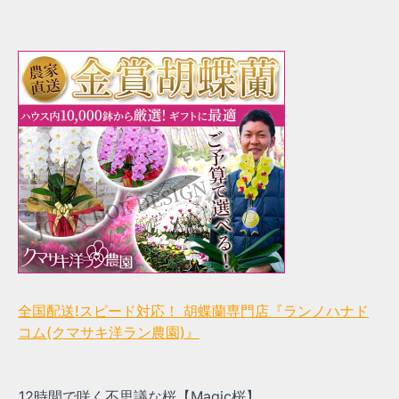
全国配送!スピード対応！ 胡蝶蘭専門店『ランノハナド
コム(クマサキ洋ラン農園)』
12時間で咲く不思議な桜【Magic桜】