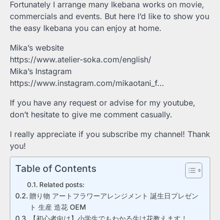
Fortunately I arrange many Ikebana works on movie,
commercials and events. But here I’d like to show you
the easy Ikebana you can enjoy at home.
Mika’s website
https://www.atelier-soka.com/english/
Mika’s Instagram
https://www.instagram.com/mikaotani_f…
If you have any request or advise for my youtube,
don’t hesitate to give me comment casually.
I really appreciate if you subscribe my channel! Thank
you!
Table of Contents
Related posts:
贈り物 アートフラワーアレンジメント 誕生日プレゼン
ト 生産 造花 OEM
【初心者向け】小学生でもわかる生け花教えます！