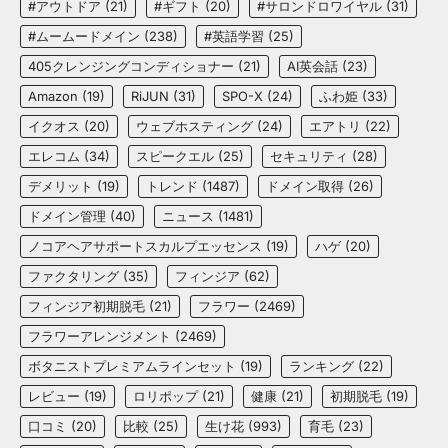
#アウトドア
(21)
#ギフト
(20)
#サロンドロワイヤル
(31)
#ムームードメイン
(238)
#英語学習
(25)
405クレンジングコンディショナー
(21)
AI英会話
(23)
Amazon
(19)
RiJUN
(31)
SPO-X
(24)
ふわ姫
(33)
イクオス
(20)
ウェブホスティング
(24)
エアトリ
(22)
エレコム
(34)
スピークエル
(25)
セキュリティ
(28)
デメリット
(19)
トレンド
(1487)
ドメイン取得
(26)
ドメイン管理
(40)
ニュース
(1481)
ノコアヘアサポートスカルプエッセンス
(19)
ハゲ
(20)
ファクタリング
(35)
フィンジア
(62)
フィンジア初期脱毛
(21)
フラワー
(2469)
フラワーアレンジメント
(2469)
ボタニストプレミアムラインセット
(19)
ランキング
(22)
レビュー
(19)
ロリポップ
(21)
健康
(21)
初期脱毛
(19)
口コミ
(20)
比較
(25)
生け花
(993)
育毛
(23)