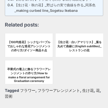
【生け花・秋の花】_野ばらの実で曲線を作る_同系色
_making curbed line_Sogetsu Ikebana
Related posts:
【100均造花】シックなパープル
【生け花・白いアマリリス】_葉を
でおしゃれな造花アレンジメント
丸めて曲線に(English subtitles)_
の作り方/ダイソー商品６点
レストランの花
卒業式の壇上に飾るフラワーアレ
ンジメントの作り方/How to
make a floral arrangement for
Graduation ceremony
Tagged
フラワー
,
フラワーアレンジメント
,
生け花
,
花
,
芸術