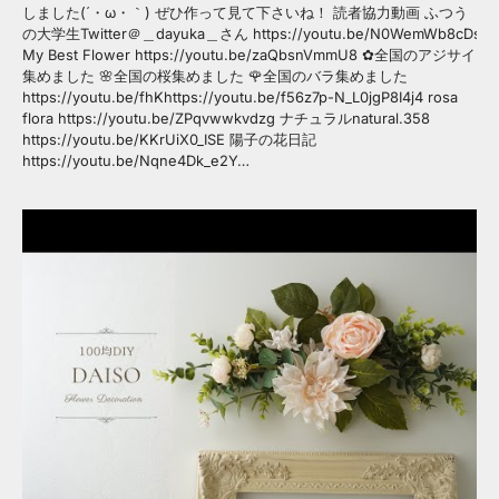
しました(´・ω・｀) ぜひ作って見て下さいね！ 読者協力動画 ふつう
の大学生Twitter＠＿dayuka＿さん https://youtu.be/N0WemWb8cDs
My Best Flower https://youtu.be/zaQbsnVmmU8 ✿全国のアジサイ
集めました 🌸全国の桜集めました 🌹全国のバラ集めました
https://youtu.be/fhKhttps://youtu.be/f56z7p-N_L0jgP8I4j4 rosa
flora https://youtu.be/ZPqvwwkvdzg ナチュラルnatural.358
https://youtu.be/KKrUiX0_ISE 陽子の花日記
https://youtu.be/Nqne4Dk_e2Y…